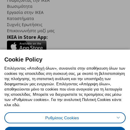
Γνωρίζοντας την IKEA
Βιωσιμότητα
Εργασία στην IKEA
Καταστήματα
Συχνές Ερωτήσεις
Επικοινωνήστε μαζί μας
IKEA in Store App:
Cookie Policy
Follow us:
Επιλέγοντας «Αποδοχή όλων», συναινείτε στην αποθήκευση όλων των
cookies της ιστοσελίδας στη συσκευή σας, με σκοπό τη βελτιστοποίηση
Facebook
Instagram
TikTok
Youtube
Pinterest
Twitter
της πλοήγησης, τη στατιστική ανάλυση και την υποστήριξη των
διαφημιστικών μας ενεργειών. Επιλέγοντας «Απόρριψη όλων»,
αποθηκεύονται μόνο τα cookies που είναι αναγκαία για τη λειτουργία
της ιστοσελίδας. Μπορείτε να διαχειριστείτε τις προτιμήσεις σας μέσω
των «Ρυθμίσεων cookies». Για την αναλυτική Πολιτική Cookies κάντε
κλικ εδώ.
Πολιτική Cookies
Δήλωση ψηφιακής προσβασιμότητας
Ρυθμίσεις Cookies
Ρυθμίσεις cookies
Όροι Χρήσης
Γενική Πολιτική Προσωπικών Δεδομένων