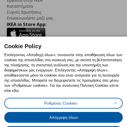
Εργασία στην IKEA
Καταστήματα
Συχνές Ερωτήσεις
Επικοινωνήστε μαζί μας
IKEA in Store App:
Cookie Policy
Follow us:
Επιλέγοντας «Αποδοχή όλων», συναινείτε στην αποθήκευση όλων των
cookies της ιστοσελίδας στη συσκευή σας, με σκοπό τη βελτιστοποίηση
Facebook
Instagram
TikTok
Youtube
Pinterest
Twitter
της πλοήγησης, τη στατιστική ανάλυση και την υποστήριξη των
διαφημιστικών μας ενεργειών. Επιλέγοντας «Απόρριψη όλων»,
αποθηκεύονται μόνο τα cookies που είναι αναγκαία για τη λειτουργία
της ιστοσελίδας. Μπορείτε να διαχειριστείτε τις προτιμήσεις σας μέσω
των «Ρυθμίσεων cookies». Για την αναλυτική Πολιτική Cookies κάντε
κλικ εδώ.
Πολιτική Cookies
Δήλωση ψηφιακής προσβασιμότητας
Ρυθμίσεις Cookies
Ρυθμίσεις cookies
Όροι Χρήσης
Γενική Πολιτική Προσωπικών Δεδομένων
Πολιτική Προσωπικών Δεδομένων για ΙΚΕΑ.gr
Απόρριψη όλων
Κώδικας Καταναλωτικής Δεοντολογίας