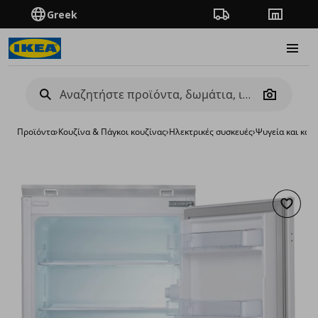
Greek
Πορεία παραγγελίας
Καταστή
Burge
Camera
Προϊόντα
›
Κουζίνα & Πάγκοι κουζίνας
›
Ηλεκτρικές συσκευές
›
Ψυγεία και κατ
Προσθή