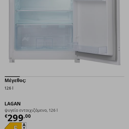
Μέγεθος:
126 l
LAGAN
ψυγείο εντοιχιζόμενο, 126 l
Τρέχουσα τιμή
€ 299,00
299
€
,
00