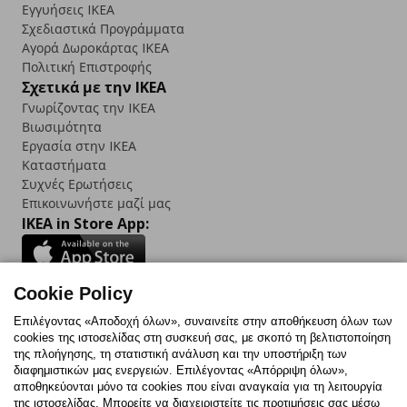
Εγγυήσεις IKEA
Σχεδιαστικά Προγράμματα
Αγορά Δωρoκάρτας IKEA
Πολιτική Επιστροφής
Σχετικά με την IKEA
Γνωρίζοντας την IKEA
Βιωσιμότητα
Εργασία στην IKEA
Καταστήματα
Συχνές Ερωτήσεις
Επικοινωνήστε μαζί μας
IKEA in Store App:
Cookie Policy
Follow us:
Επιλέγοντας «Αποδοχή όλων», συναινείτε στην αποθήκευση όλων των
cookies της ιστοσελίδας στη συσκευή σας, με σκοπό τη βελτιστοποίηση
Facebook
Instagram
TikTok
Youtube
Pinterest
Twitter
της πλοήγησης, τη στατιστική ανάλυση και την υποστήριξη των
διαφημιστικών μας ενεργειών. Επιλέγοντας «Απόρριψη όλων»,
αποθηκεύονται μόνο τα cookies που είναι αναγκαία για τη λειτουργία
της ιστοσελίδας. Μπορείτε να διαχειριστείτε τις προτιμήσεις σας μέσω