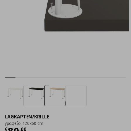
LAGKAPTEN/KRILLE
γραφείο, 120x60 cm
Τρέχουσα τιμή
€ 80,00
80
€
,
00