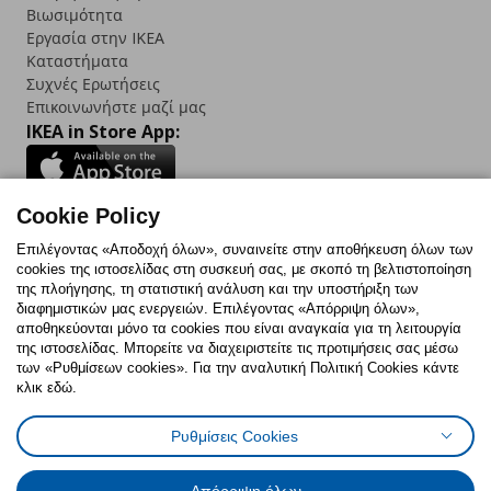
Βιωσιμότητα
Εργασία στην IKEA
Καταστήματα
Συχνές Ερωτήσεις
Επικοινωνήστε μαζί μας
IKEA in Store App:
Cookie Policy
Follow us:
Επιλέγοντας «Αποδοχή όλων», συναινείτε στην αποθήκευση όλων των
cookies της ιστοσελίδας στη συσκευή σας, με σκοπό τη βελτιστοποίηση
Facebook
Instagram
TikTok
Youtube
Pinterest
Twitter
της πλοήγησης, τη στατιστική ανάλυση και την υποστήριξη των
διαφημιστικών μας ενεργειών. Επιλέγοντας «Απόρριψη όλων»,
αποθηκεύονται μόνο τα cookies που είναι αναγκαία για τη λειτουργία
της ιστοσελίδας. Μπορείτε να διαχειριστείτε τις προτιμήσεις σας μέσω
των «Ρυθμίσεων cookies». Για την αναλυτική Πολιτική Cookies κάντε
κλικ εδώ.
Πολιτική Cookies
Δήλωση ψηφιακής προσβασιμότητας
Ρυθμίσεις Cookies
Ρυθμίσεις cookies
Όροι Χρήσης
Γενική Πολιτική Προσωπικών Δεδομένων
Πολιτική Προσωπικών Δεδομένων για ΙΚΕΑ.gr