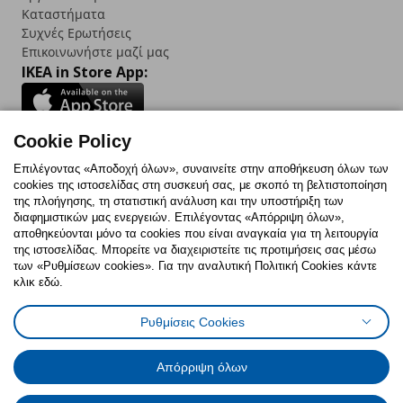
Καταστήματα
Συχνές Ερωτήσεις
Επικοινωνήστε μαζί μας
IKEA in Store App:
Cookie Policy
Follow us:
Επιλέγοντας «Αποδοχή όλων», συναινείτε στην αποθήκευση όλων των
cookies της ιστοσελίδας στη συσκευή σας, με σκοπό τη βελτιστοποίηση
Facebook
Instagram
TikTok
Youtube
Pinterest
Twitter
της πλοήγησης, τη στατιστική ανάλυση και την υποστήριξη των
διαφημιστικών μας ενεργειών. Επιλέγοντας «Απόρριψη όλων»,
αποθηκεύονται μόνο τα cookies που είναι αναγκαία για τη λειτουργία
της ιστοσελίδας. Μπορείτε να διαχειριστείτε τις προτιμήσεις σας μέσω
των «Ρυθμίσεων cookies». Για την αναλυτική Πολιτική Cookies κάντε
κλικ εδώ.
Πολιτική Cookies
Δήλωση ψηφιακής προσβασιμότητας
Ρυθμίσεις Cookies
Ρυθμίσεις cookies
Όροι Χρήσης
Γενική Πολιτική Προσωπικών Δεδομένων
Πολιτική Προσωπικών Δεδομένων για ΙΚΕΑ.gr
Απόρριψη όλων
Κώδικας Καταναλωτικής Δεοντολογίας