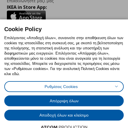
Επικοινωνήστε μαζί μας
IKEA in Store App:
Cookie Policy
Follow us:
Επιλέγοντας «Αποδοχή όλων», συναινείτε στην αποθήκευση όλων των
cookies της ιστοσελίδας στη συσκευή σας, με σκοπό τη βελτιστοποίηση
Facebook
Instagram
TikTok
Youtube
Pinterest
Twitter
της πλοήγησης, τη στατιστική ανάλυση και την υποστήριξη των
διαφημιστικών μας ενεργειών. Επιλέγοντας «Απόρριψη όλων»,
αποθηκεύονται μόνο τα cookies που είναι αναγκαία για τη λειτουργία
της ιστοσελίδας. Μπορείτε να διαχειριστείτε τις προτιμήσεις σας μέσω
των «Ρυθμίσεων cookies». Για την αναλυτική Πολιτική Cookies κάντε
κλικ εδώ.
Πολιτική Cookies
Δήλωση ψηφιακής προσβασιμότητας
Ρυθμίσεις Cookies
Ρυθμίσεις cookies
Όροι Χρήσης
Γενική Πολιτική Προσωπικών Δεδομένων
Πολιτική Προσωπικών Δεδομένων για ΙΚΕΑ.gr
Απόρριψη όλων
Κώδικας Καταναλωτικής Δεοντολογίας
Αποδοχή όλων και κλείσιμο
© Inter-IKEA Systems B.V. 1999 - 2025