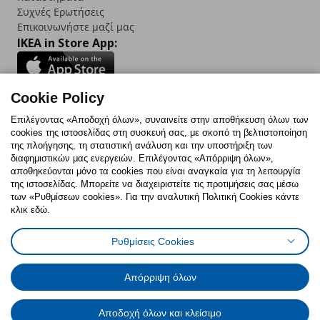
Συχνές Ερωτήσεις
Επικοινωνήστε μαζί μας
IKEA in Store App:
Cookie Policy
Follow us:
Επιλέγοντας «Αποδοχή όλων», συναινείτε στην αποθήκευση όλων των
cookies της ιστοσελίδας στη συσκευή σας, με σκοπό τη βελτιστοποίηση
Facebook
Instagram
TikTok
Youtube
Pinterest
Twitter
της πλοήγησης, τη στατιστική ανάλυση και την υποστήριξη των
διαφημιστικών μας ενεργειών. Επιλέγοντας «Απόρριψη όλων»,
αποθηκεύονται μόνο τα cookies που είναι αναγκαία για τη λειτουργία
της ιστοσελίδας. Μπορείτε να διαχειριστείτε τις προτιμήσεις σας μέσω
των «Ρυθμίσεων cookies». Για την αναλυτική Πολιτική Cookies κάντε
κλικ εδώ.
Πολιτική Cookies
Δήλωση ψηφιακής προσβασιμότητας
Ρυθμίσεις Cookies
Ρυθμίσεις cookies
Όροι Χρήσης
Γενική Πολιτική Προσωπικών Δεδομένων
Πολιτική Προσωπικών Δεδομένων για ΙΚΕΑ.gr
Απόρριψη όλων
Κώδικας Καταναλωτικής Δεοντολογίας
Αποδοχή όλων και κλείσιμο