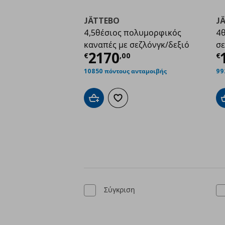
JÄTTEBO
J
4,5θέσιος πολυμορφικός
4θ
καναπές με σεζλόνγκ/δεξιό
σε
Τρέχουσα τιμή
€ 217
Τ
2170
€
,
00
€
10850 πόντους ανταμοιβής
99
Προσθήκη στο καλάθι
Προσθήκη στα αγαπημένα
Σύγκριση