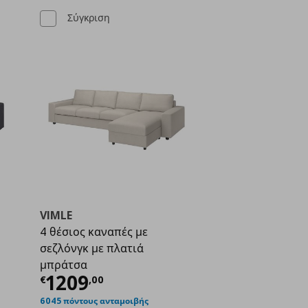
Σύγκριση
VIMLE
4 θέσιος καναπές με
σεζλόνγκ με πλατιά
μπράτσα
ή
€ 1129,00
Τρέχουσα τιμή
€ 1209,00
1209
€
,
00
6045 πόντους ανταμοιβής