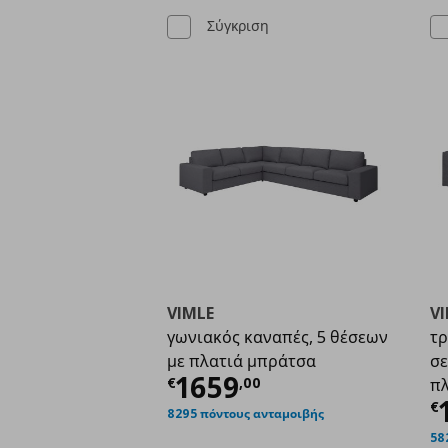
Σύγκριση
VIMLE
V
γωνιακός καναπές, 5 θέσεων
τρ
με πλατιά μπράτσα
σε
Τρέχουσα τιμή
€ 16
1659
€
,
00
πλ
Τ
€
8295 πόντους ανταμοιβής
58