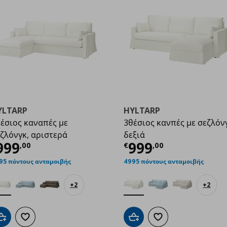
YLTARP
HYLTARP
έσιος καναπές με
3θέσιος κανπές με σεζλόν
ζλόνγκ, αριστερά
δεξιά
35,00
ρέχουσα τιμή
€ 999,00
Τρέχουσα τιμ
999
999
,
00
€
,
00
95 πόντους ανταμοιβής
4995 πόντους ανταμοιβής
+
2
+
2
Προσθήκη στο καλάθι
Προσθήκη στα αγαπημένα
Προσθήκη στο καλάθι
Προσθήκη στα αγαπημ