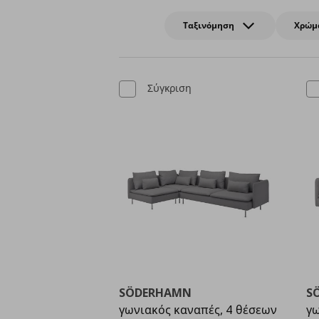
Ταξινόμηση
Χρώμ
Σύγκριση
SÖDERHAMN
S
γωνιακός καναπές, 4 θέσεων
γω