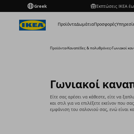
Greek
Εκπτώσεις IKEA έω
Προϊόντα
Δωμάτια
Προσφορές
Υπηρεσί
Προϊόντα
›
Καναπέδες & πολυθρόνες
›
Γωνιακοί κα
Γωνιακοί κανα
Είτε σας αρέσει να κάθεστε, είτε να ξα
και στιλ για να επιλέξετε εκείνον που σ
εμφάνιση του σαλονιού σας, ενώ είναι κ