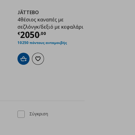
JÄTTEBO
4θέσιος καναπές με
σεζλόνγκ/δεξιό με κεφαλάρι
Τρέχουσα τιμή
€ 2050,00
2050
€
,
00
ή
€ 1405,00
10250 πόντους ανταμοιβής
Προσθήκη στο καλάθι
Προσθήκη στα αγαπημένα
ένα
Σύγκριση