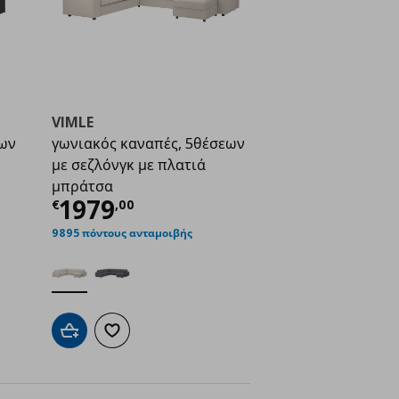
VIMLE
εων
γωνιακός καναπές, 5θέσεων
με σεζλόνγκ με πλατιά
ή
€ 1579,00
μπράτσα
Τρέχουσα τιμή
€ 1979,00
1979
€
,
00
9895 πόντους ανταμοιβής
ένα
Προσθήκη στο καλάθι
Προσθήκη στα αγαπημένα