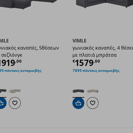
IMLE
VIMLE
νιακός καναπές, 5θέσεων
γωνιακός καναπές, 4 θέσ
69,00
 σεζλόνγκ
με πλατιά μπράτσα
ρέχουσα τιμή
€ 1919,00
Τρέχουσα τιμ
1919
1579
,
00
€
,
00
95 πόντους ανταμοιβής
7895 πόντους ανταμοιβής
Προσθήκη στο καλάθι
Προσθήκη στα αγαπημένα
Προσθήκη στο καλάθι
Προσθήκη στα αγαπημ