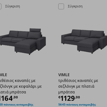
Σύγκριση
Σύγκριση
IMLE
VIMLE
ιθέσιος καναπές με
τριθέσιος καναπές με
ζλόνγκ με κεφαλάρι με
σεζλόνγκ με πλατιά
59,00
ατιά μπράτσα
μπράτσα
ρέχουσα τιμή
€ 1164,00
Τρέχουσα τιμ
1164
1129
,
00
€
,
00
20 πόντους ανταμοιβής
5645 πόντους ανταμοιβής