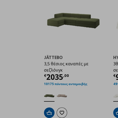
JÄTTEBO
H
3,5 θέσιος καναπές με
3θ
σεζλόνγκ
σε
Τρέχουσα τιμή
€ 20
Τ
2035
€
,
00
€
10175 πόντους ανταμοιβής
49
Προσθήκη στο καλάθι
Προσθήκη στα αγαπημένα