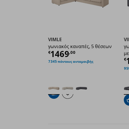
VIMLE
V
γωνιακός καναπές, 5 θέσεων
γω
Τρέχουσα τιμή
€ 14
1469
€
,
00
με
Τ
€
7345 πόντους ανταμοιβής
95
Προσθήκη στο καλάθι
Προσθήκη στα αγαπημένα