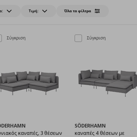
α:
Τιμή:
Όλα τα φίλτρα
Σύγκριση
Σύγκριση
ÖDERHAMN
SÖDERHAMN
νιακός καναπές, 3 θέσεων
καναπές 4 θέσεων με