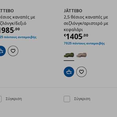
ÄTTEBO
JÄTTEBO
έσιος καναπές με
2,5 θέσιος καναπές με
ζλόνγκ/δεξιό
σεζλόνγκ/αριστερό με
0,00
ρέχουσα τιμή
€ 1985,00
1985
,
00
κεφαλάρι
Τρέχουσα τιμ
1405
€
,
00
25 πόντους ανταμοιβής
7025 πόντους ανταμοιβής
Προσθήκη στο καλάθι
Προσθήκη στα αγαπημένα
Προσθήκη στο καλάθι
Προσθήκη στα αγαπημ
Σύγκριση
Σύγκριση