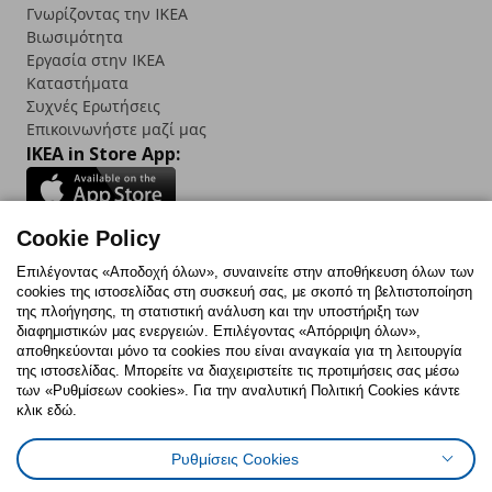
Γνωρίζοντας την IKEA
Βιωσιμότητα
Εργασία στην IKEA
Καταστήματα
Συχνές Ερωτήσεις
Επικοινωνήστε μαζί μας
IKEA in Store App:
Cookie Policy
Follow us:
Επιλέγοντας «Αποδοχή όλων», συναινείτε στην αποθήκευση όλων των
cookies της ιστοσελίδας στη συσκευή σας, με σκοπό τη βελτιστοποίηση
Facebook
Instagram
TikTok
Youtube
Pinterest
Twitter
της πλοήγησης, τη στατιστική ανάλυση και την υποστήριξη των
διαφημιστικών μας ενεργειών. Επιλέγοντας «Απόρριψη όλων»,
αποθηκεύονται μόνο τα cookies που είναι αναγκαία για τη λειτουργία
της ιστοσελίδας. Μπορείτε να διαχειριστείτε τις προτιμήσεις σας μέσω
των «Ρυθμίσεων cookies». Για την αναλυτική Πολιτική Cookies κάντε
κλικ εδώ.
Πολιτική Cookies
Δήλωση ψηφιακής προσβασιμότητας
Ρυθμίσεις Cookies
Ρυθμίσεις cookies
Όροι Χρήσης
Γενική Πολιτική Προσωπικών Δεδομένων