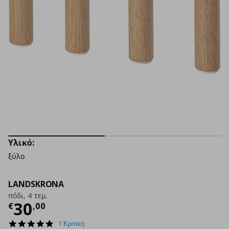
Υλικό:
ξύλο
LANDSKRONA
πόδι, 4 τεμ.
Τρέχουσα τιμή
€ 30,00
30
€
,
00
5.0
1 Κριτική