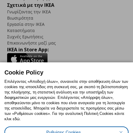
Σχετικά με την IKEA
Γνωρίζοντας την IKEA
Βιωσιμότητα
Εργασία στην IKEA
Καταστήματα
Συχνές Ερωτήσεις
Επικοινωνήστε μαζί μας
IKEA in Store App:
Cookie Policy
Follow us:
Επιλέγοντας «Αποδοχή όλων», συναινείτε στην αποθήκευση όλων των
cookies της ιστοσελίδας στη συσκευή σας, με σκοπό τη βελτιστοποίηση
Facebook
Instagram
TikTok
Youtube
Pinterest
Twitter
της πλοήγησης, τη στατιστική ανάλυση και την υποστήριξη των
διαφημιστικών μας ενεργειών. Επιλέγοντας «Απόρριψη όλων»,
αποθηκεύονται μόνο τα cookies που είναι αναγκαία για τη λειτουργία
της ιστοσελίδας. Μπορείτε να διαχειριστείτε τις προτιμήσεις σας μέσω
των «Ρυθμίσεων cookies». Για την αναλυτική Πολιτική Cookies κάντε
κλικ εδώ.
Πολιτική Cookies
Δήλωση ψηφιακής προσβασιμότητας
Ρυθμίσεις Cookies
Ρυθμίσεις cookies
Όροι Χρήσης