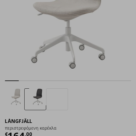
LÅNGFJÄLL
περιστρεφόμενη καρέκλα
Τρέχουσα τιμή
€ 164,00
164
€
,
00