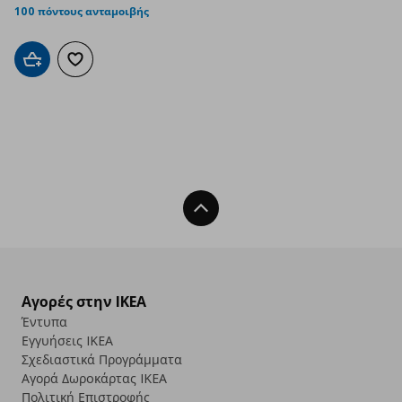
100 πόντους ανταμοιβής
Προσθήκη στο καλάθι
Προσθήκη στα αγαπημένα
Back To Top
Αγορές στην IKEA
Έντυπα
Εγγυήσεις IKEA
Σχεδιαστικά Προγράμματα
Αγορά Δωρoκάρτας IKEA
Πολιτική Επιστροφής