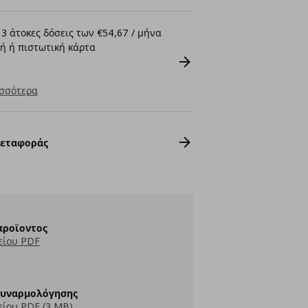
3 άτοκες δόσεις των €54,67 / μήνα
ή ή πιστωτική κάρτα
σσότερα
Μεταφοράς
προϊοντος
είου PDF
Συναρμολόγησης
ίου PDF (3 MB)