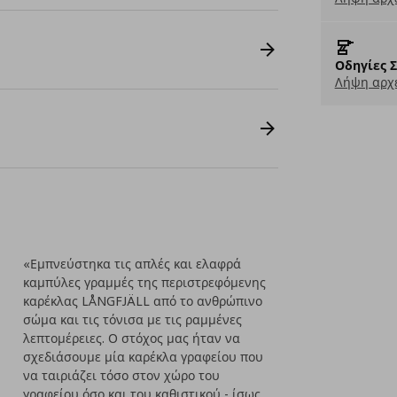
Οδηγίες 
Λήψη αρχε
«Εμπνεύστηκα τις απλές και ελαφρά
καμπύλες γραμμές της περιστρεφόμενης
καρέκλας LÅNGFJÄLL από το ανθρώπινο
σώμα και τις τόνισα με τις ραμμένες
λεπτομέρειες. Ο στόχος μας ήταν να
σχεδιάσουμε μία καρέκλα γραφείου που
να ταιριάζει τόσο στον χώρο του
γραφείου όσο και του καθιστικού - ίσως