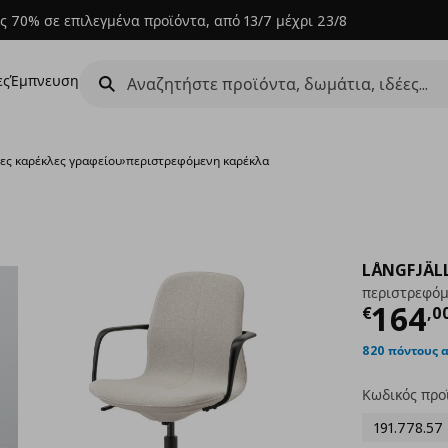
ς 70% σε επιλεγμένα προϊόντα, από 13/7 μέχρι 23/8
ες
Έμπνευση
ες καρέκλες γραφείου
›
περιστρεφόμενη καρέκλα
LÅNGFJÄL
περιστρεφόμ
Τρέχ
164
€
,
0
820 πόντους 
Κωδικός προ
191.778.57