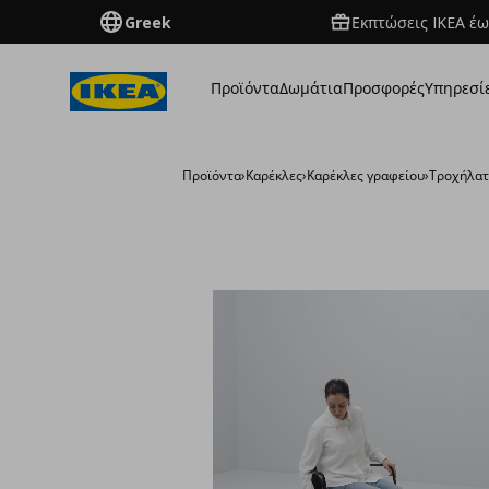
Greek
Εκπτώσεις IKEA έω
Προϊόντα
Δωμάτια
Προσφορές
Υπηρεσί
Προϊόντα
›
Καρέκλες
›
Καρέκλες γραφείου
›
Τροχήλατ