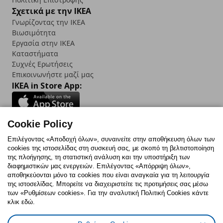
Σχετικά με την IKEA
Γνωρίζοντας την IKEA
Βιωσιμότητα
Εργασία στην IKEA
Καταστήματα
Συχνές Ερωτήσεις
Επικοινωνήστε μαζί μας
IKEA in Store App:
Cookie Policy
Follow us:
Επιλέγοντας «Αποδοχή όλων», συναινείτε στην αποθήκευση όλων των
cookies της ιστοσελίδας στη συσκευή σας, με σκοπό τη βελτιστοποίηση
Facebook
Instagram
TikTok
Youtube
Pinterest
Twitter
της πλοήγησης, τη στατιστική ανάλυση και την υποστήριξη των
διαφημιστικών μας ενεργειών. Επιλέγοντας «Απόρριψη όλων»,
αποθηκεύονται μόνο τα cookies που είναι αναγκαία για τη λειτουργία
της ιστοσελίδας. Μπορείτε να διαχειριστείτε τις προτιμήσεις σας μέσω
των «Ρυθμίσεων cookies». Για την αναλυτική Πολιτική Cookies κάντε
κλικ εδώ.
Πολιτική Cookies
Δήλωση ψηφιακής προσβασιμότητας