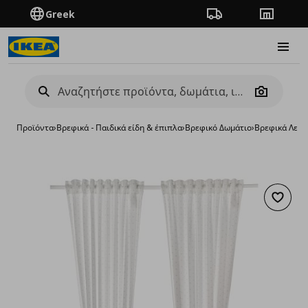
Greek
Πορεία παραγγελίας
Καταστή
Burge
Camera
Προϊόντα
›
Βρεφικά - Παιδικά είδη & έπιπλα
›
Βρεφικό Δωμάτιο
›
Βρεφικά Λευκ
Προσθή