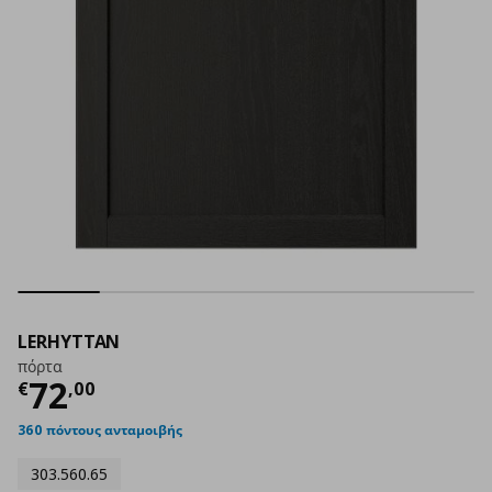
LERHYTTAN
πόρτα
Τρέχουσα τιμή
€ 72,00
72
€
,
00
360 πόντους ανταμοιβής
303.560.65