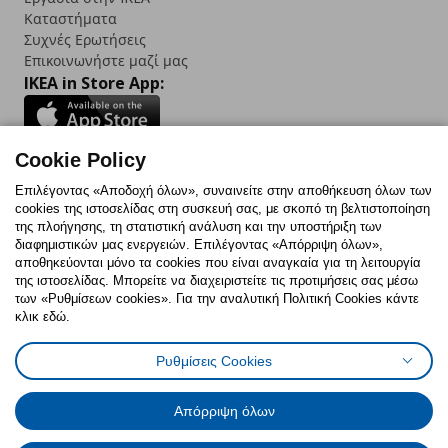
Καταστήματα
Συχνές Ερωτήσεις
Επικοινωνήστε μαζί μας
IKEA in Store App:
Cookie Policy
Follow us:
Επιλέγοντας «Αποδοχή όλων», συναινείτε στην αποθήκευση όλων των
cookies της ιστοσελίδας στη συσκευή σας, με σκοπό τη βελτιστοποίηση
Facebook
Instagram
TikTok
Youtube
Pinterest
Twitter
της πλοήγησης, τη στατιστική ανάλυση και την υποστήριξη των
διαφημιστικών μας ενεργειών. Επιλέγοντας «Απόρριψη όλων»,
αποθηκεύονται μόνο τα cookies που είναι αναγκαία για τη λειτουργία
της ιστοσελίδας. Μπορείτε να διαχειριστείτε τις προτιμήσεις σας μέσω
των «Ρυθμίσεων cookies». Για την αναλυτική Πολιτική Cookies κάντε
κλικ εδώ.
Πολιτική Cookies
Δήλωση ψηφιακής προσβασιμότητας
Ρυθμίσεις Cookies
Ρυθμίσεις cookies
Όροι Χρήσης
Γενική Πολιτική Προσωπικών Δεδομένων
Πολιτική Προσωπικών Δεδομένων για ΙΚΕΑ.gr
Απόρριψη όλων
Κώδικας Καταναλωτικής Δεοντολογίας