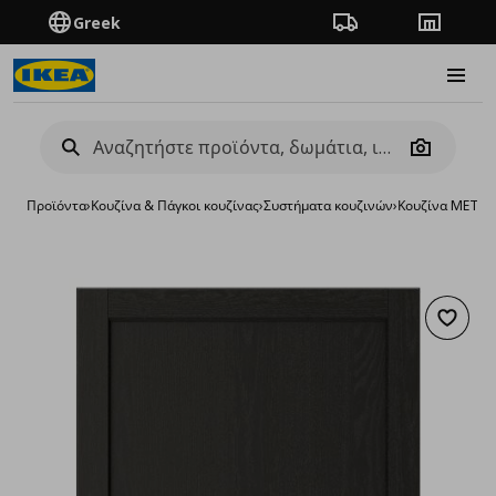
Greek
Πορεία παραγγελίας
Καταστή
Burge
Camera
Προϊόντα
›
Κουζίνα & Πάγκοι κουζίνας
›
Συστήματα κουζινών
›
Κουζίνα METO
Προσθή