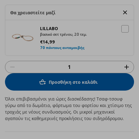
Θα χρειαστείτε μαζί
LILLABO
βασικό σετ τρένου, 20 τεμ.
Τρέχουσα τιμή
€ 14,99
€
14
,
99
70 πόντους ανταμοιβής
Προσθήκη στο καλάθι
Όλοι επιβιβασμένοι για ώρες διασκέδασης! Τσαφ-τσουφ
γύρω από το δωμάτιο, φόρτωμα του φορτίου και χτίσιμο της
τροχιάς με νέους συνδυασμούς. Οι μικροί μηχανικοί
αγαπούν τις καθημερινές προκλήσεις του σιδηρόδρομου.