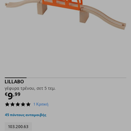
LILLABO
γέφυρα τρένου, σετ 5 τεμ.
Τρέχουσα τιμή
€ 9,99
9
€
,
99
5.0
1 Κριτική
star
rating
45 πόντους ανταμοιβής
103.200.63