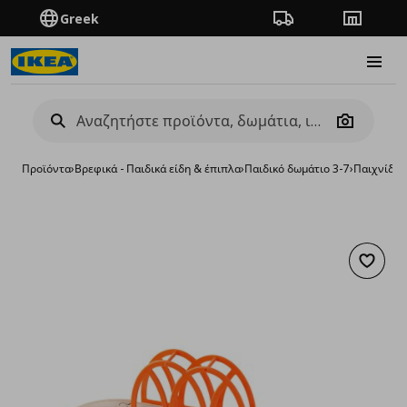
Greek
Πορεία παραγγελίας
Καταστή
Burge
Camera
Προϊόντα
›
Βρεφικά - Παιδικά είδη & έπιπλα
›
Παιδικό δωμάτιο 3-7
›
Παιχνίδια 
Προσθή