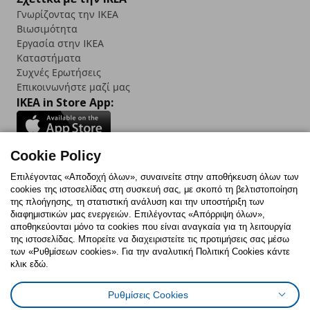
Γνωρίζοντας την IKEA
Βιωσιμότητα
Εργασία στην IKEA
Καταστήματα
Συχνές Ερωτήσεις
Επικοινωνήστε μαζί μας
IKEA in Store App:
Cookie Policy
Follow us:
Επιλέγοντας «Αποδοχή όλων», συναινείτε στην αποθήκευση όλων των
cookies της ιστοσελίδας στη συσκευή σας, με σκοπό τη βελτιστοποίηση
Facebook
Instagram
TikTok
Youtube
Pinterest
Twitter
της πλοήγησης, τη στατιστική ανάλυση και την υποστήριξη των
διαφημιστικών μας ενεργειών. Επιλέγοντας «Απόρριψη όλων»,
αποθηκεύονται μόνο τα cookies που είναι αναγκαία για τη λειτουργία
της ιστοσελίδας. Μπορείτε να διαχειριστείτε τις προτιμήσεις σας μέσω
των «Ρυθμίσεων cookies». Για την αναλυτική Πολιτική Cookies κάντε
κλικ εδώ.
Πολιτική Cookies
Δήλωση ψηφιακής προσβασιμότητας
Ρυθμίσεις Cookies
Ρυθμίσεις cookies
Όροι Χρήσης