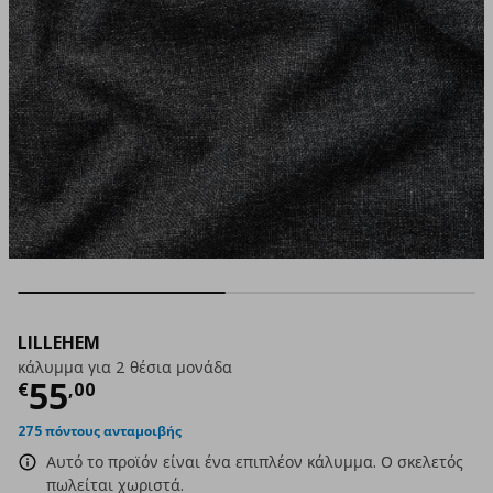
LILLEHEM
κάλυμμα για 2 θέσια μονάδα
Τρέχουσα τιμή
€ 55,00
55
€
,
00
275 πόντους ανταμοιβής
Αυτό το προϊόν είναι ένα επιπλέον κάλυμμα. Ο σκελετός
πωλείται χωριστά.