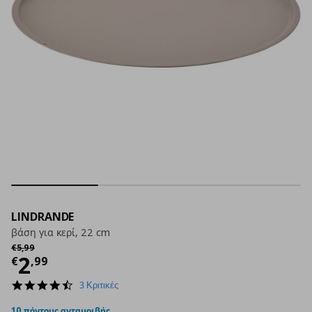
LINDRANDE
βάση για κερί, 22 cm
Αρχική τιμή
€ 5,99
€
5
,
99
Τρέχουσα τιμή
€ 2,99
2
€
,
99
4.7
3 Κριτικές
star
rating
10 πόντους ανταμοιβής