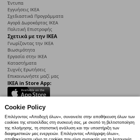
Έντυπα
Εγγυήσεις IKEA
Σχεδιαστικά Προγράμματα
Αγορά Δωρoκάρτας IKEA
Πολιτική Επιστροφής
Σχετικά με την IKEA
Γνωρίζοντας την IKEA
Βιωσιμότητα
Εργασία στην IKEA
Καταστήματα
Συχνές Ερωτήσεις
Επικοινωνήστε μαζί μας
IKEA in Store App:
Cookie Policy
Follow us:
Επιλέγοντας «Αποδοχή όλων», συναινείτε στην αποθήκευση όλων των
cookies της ιστοσελίδας στη συσκευή σας, με σκοπό τη βελτιστοποίηση
Facebook
Instagram
TikTok
Youtube
Pinterest
Twitter
της πλοήγησης, τη στατιστική ανάλυση και την υποστήριξη των
διαφημιστικών μας ενεργειών. Επιλέγοντας «Απόρριψη όλων»,
αποθηκεύονται μόνο τα cookies που είναι αναγκαία για τη λειτουργία