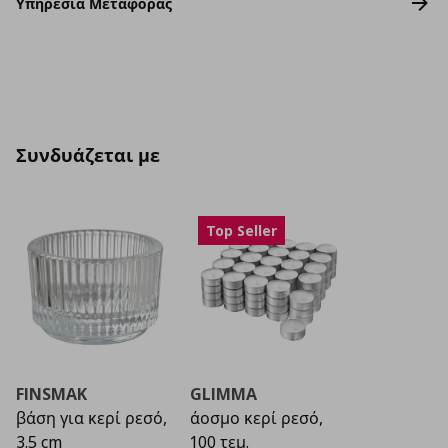
Υπηρεσία Μεταφοράς
Συνδυάζεται με
Top Seller
FINSMAK
GLIMMA
βάση για κερί ρεσό,
άοσμο κερί ρεσό,
3.5 cm
100 τεμ.