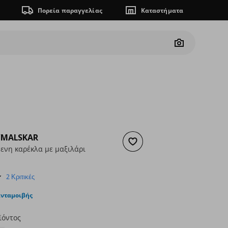
Πορεία παραγγελίας
Καταστήματα
Camera
/MALSKAR
Προσθήκη στα αγαπημένα
ενη καρέκλα με μαξιλάρι
ουσα τιμή
€ 36,99
4.5
2 Κριτικές
star
rating
ανταμοιβής
ϊόντος