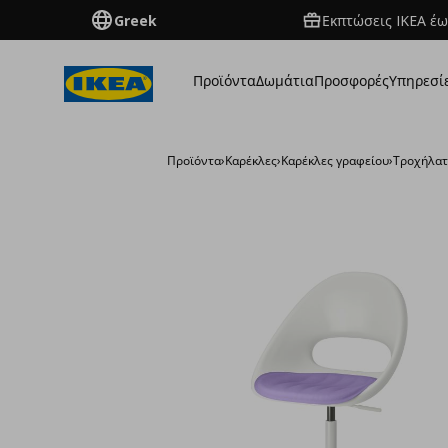
Greek
Εκπτώσεις IKEA έω
Προϊόντα
Δωμάτια
Προσφορές
Υπηρεσί
Προϊόντα
›
Καρέκλες
›
Καρέκλες γραφείου
›
Τροχήλατ