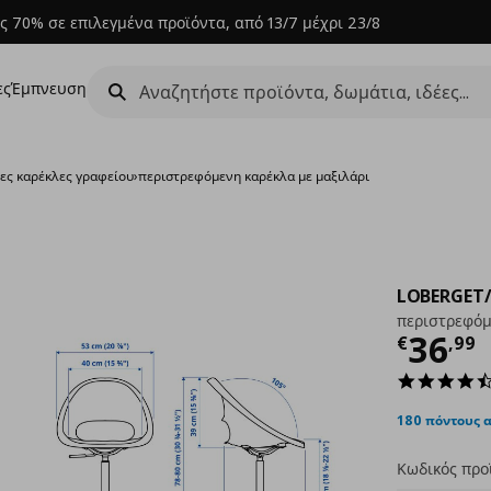
ς 70% σε επιλεγμένα προϊόντα, από 13/7 μέχρι 23/8
ες
Έμπνευση
ες καρέκλες γραφείου
›
περιστρεφόμενη καρέκλα με μαξιλάρι
LOBERGET
περιστρεφόμ
Τρέχ
36
€
,
99
180 πόντους 
Κωδικός προ