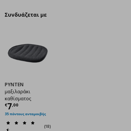
Συνδυάζεται με
PYNTEN
μαξιλαράκι
καθίσματος
Τρέχουσα τιμή
€ 7,00
7
€
,
00
35 πόντους ανταμοιβής
(18)