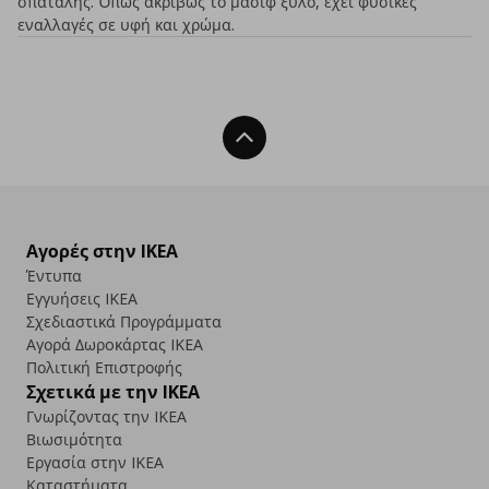
σπατάλης. Όπως ακριβώς το μασίφ ξύλο, έχει φυσικές
εναλλαγές σε υφή και χρώμα.
Back To Top
Αγορές στην IKEA
Έντυπα
Εγγυήσεις IKEA
Σχεδιαστικά Προγράμματα
Αγορά Δωρoκάρτας IKEA
Πολιτική Επιστροφής
Σχετικά με την IKEA
Γνωρίζοντας την IKEA
Βιωσιμότητα
Εργασία στην IKEA
Καταστήματα