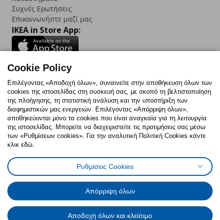
Συχνές Ερωτήσεις
Επικοινωνήστε μαζί μας
IKEA in Store App:
Cookie Policy
Follow us:
Επιλέγοντας «Αποδοχή όλων», συναινείτε στην αποθήκευση όλων των
cookies της ιστοσελίδας στη συσκευή σας, με σκοπό τη βελτιστοποίηση
Facebook
Instagram
TikTok
Youtube
Pinterest
Twitter
της πλοήγησης, τη στατιστική ανάλυση και την υποστήριξη των
διαφημιστικών μας ενεργειών. Επιλέγοντας «Απόρριψη όλων»,
αποθηκεύονται μόνο τα cookies που είναι αναγκαία για τη λειτουργία
της ιστοσελίδας. Μπορείτε να διαχειριστείτε τις προτιμήσεις σας μέσω
των «Ρυθμίσεων cookies». Για την αναλυτική Πολιτική Cookies κάντε
κλικ εδώ.
Πολιτική Cookies
Δήλωση ψηφιακής προσβασιμότητας
Ρυθμίσεις Cookies
Ρυθμίσεις cookies
Όροι Χρήσης
Γενική Πολιτική Προσωπικών Δεδομένων
Πολιτική Προσωπικών Δεδομένων για ΙΚΕΑ.gr
Απόρριψη όλων
Κώδικας Καταναλωτικής Δεοντολογίας
Αποδοχή όλων και κλείσιμο