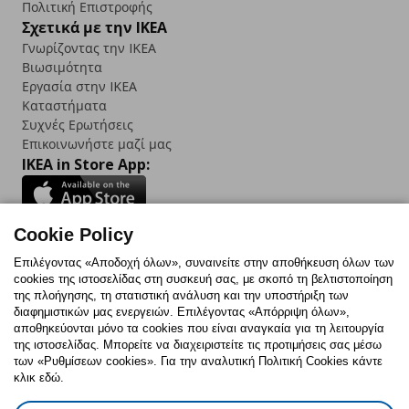
Πολιτική Επιστροφής
Σχετικά με την IKEA
Γνωρίζοντας την IKEA
Βιωσιμότητα
Εργασία στην IKEA
Καταστήματα
Συχνές Ερωτήσεις
Επικοινωνήστε μαζί μας
IKEA in Store App:
Cookie Policy
Follow us:
Επιλέγοντας «Αποδοχή όλων», συναινείτε στην αποθήκευση όλων των
cookies της ιστοσελίδας στη συσκευή σας, με σκοπό τη βελτιστοποίηση
Facebook
Instagram
TikTok
Youtube
Pinterest
Twitter
της πλοήγησης, τη στατιστική ανάλυση και την υποστήριξη των
διαφημιστικών μας ενεργειών. Επιλέγοντας «Απόρριψη όλων»,
αποθηκεύονται μόνο τα cookies που είναι αναγκαία για τη λειτουργία
της ιστοσελίδας. Μπορείτε να διαχειριστείτε τις προτιμήσεις σας μέσω
των «Ρυθμίσεων cookies». Για την αναλυτική Πολιτική Cookies κάντε
κλικ εδώ.
Πολιτική Cookies
Δήλωση ψηφιακής προσβασιμότητας