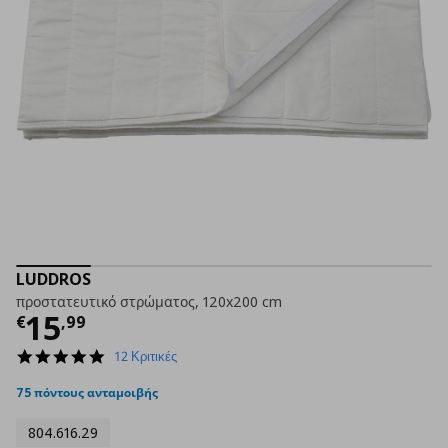
LUDDROS
προστατευτικό στρώματος, 120x200 cm
Τρέχουσα τιμή
€ 15,99
15
€
,
99
4.8
12 Κριτικές
star
rating
75 πόντους ανταμοιβής
804.616.29