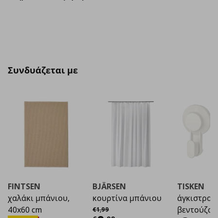
Συνδυάζεται με
FINTSEN
BJÄRSEN
TISKEN
χαλάκι μπάνιου,
κουρτίνα μπάνιου
άγκιστρο 
Αρχική τιμή
€ 1,99
40x60 cm
βεντούζα, 
€
1
,
99