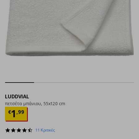
LUDDVIAL
πετσέτα μπάνιου, 55x120 cm
Τρέχουσα τιμή
€ 1,99
1
€
,
99
4.3
11 Κριτικές
star