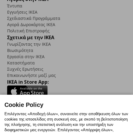
Έντυπα
Εγγυήσεις IKEA
Σχεδιαστικά Προγράμματα
Αγορά Δωρoκάρτας IKEA
Πολιτική Επιστροφής
Σχετικά με την IKEA
Γνωρίζοντας την IKEA
Βιωσιμότητα
Εργασία στην IKEA
Καταστήματα
Συχνές Ερωτήσεις
Επικοινωνήστε μαζί μας
IKEA in Store App:
Cookie Policy
Follow us:
Επιλέγοντας «Αποδοχή όλων», συναινείτε στην αποθήκευση όλων των
cookies της ιστοσελίδας στη συσκευή σας, με σκοπό τη βελτιστοποίηση
Facebook
Instagram
TikTok
Youtube
Pinterest
Twitter
της πλοήγησης, τη στατιστική ανάλυση και την υποστήριξη των
διαφημιστικών μας ενεργειών. Επιλέγοντας «Απόρριψη όλων»,