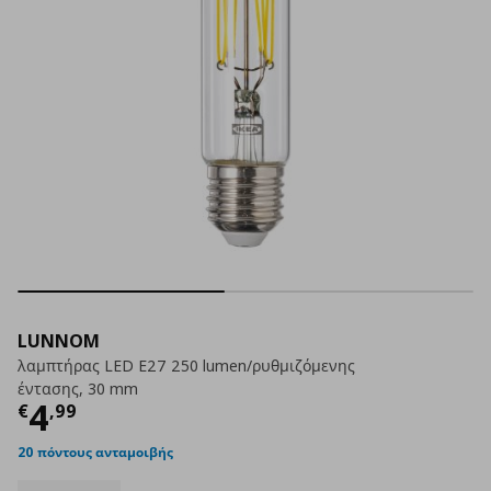
LUNNOM
λαμπτήρας LED E27 250 lumen/ρυθμιζόμενης
έντασης, 30 mm
Τρέχουσα τιμή
€ 4,99
4
€
,
99
20 πόντους ανταμοιβής