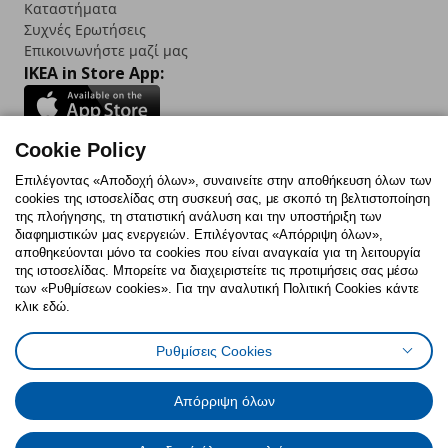
Καταστήματα
Συχνές Ερωτήσεις
Επικοινωνήστε μαζί μας
IKEA in Store App:
Cookie Policy
Follow us:
Επιλέγοντας «Αποδοχή όλων», συναινείτε στην αποθήκευση όλων των
cookies της ιστοσελίδας στη συσκευή σας, με σκοπό τη βελτιστοποίηση
Facebook
Instagram
TikTok
Youtube
Pinterest
Twitter
της πλοήγησης, τη στατιστική ανάλυση και την υποστήριξη των
διαφημιστικών μας ενεργειών. Επιλέγοντας «Απόρριψη όλων»,
αποθηκεύονται μόνο τα cookies που είναι αναγκαία για τη λειτουργία
της ιστοσελίδας. Μπορείτε να διαχειριστείτε τις προτιμήσεις σας μέσω
των «Ρυθμίσεων cookies». Για την αναλυτική Πολιτική Cookies κάντε
κλικ εδώ.
Πολιτική Cookies
Δήλωση ψηφιακής προσβασιμότητας
Ρυθμίσεις Cookies
Ρυθμίσεις cookies
Όροι Χρήσης
Γενική Πολιτική Προσωπικών Δεδομένων
Πολιτική Προσωπικών Δεδομένων για ΙΚΕΑ.gr
Απόρριψη όλων
Κώδικας Καταναλωτικής Δεοντολογίας