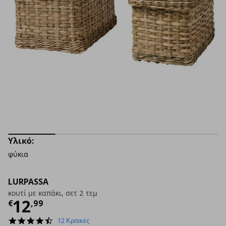
Υλικό:
φύκια
LURPASSA
κουτί με καπάκι, σετ 2 τεμ
Τρέχουσα τιμή
€ 12,99
12
€
,
99
4.4
12 Κριτικές