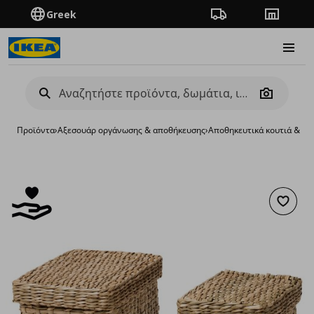
Greek
Πορεία παραγγελίας
Καταστή
Burge
Camera
Προϊόντα
›
Aξεσουάρ οργάνωσης & αποθήκευσης
›
Αποθηκευτικά κουτιά & κα
Προσθή