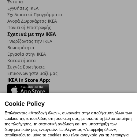
Έντυπα
Εγγυήσεις IKEA
Σχεδιαστικά Προγράμματα
Αγορά Δωρoκάρτας IKEA
Πολιτική Επιστροφής
Σχετικά με την IKEA
Γνωρίζοντας την IKEA
Βιωσιμότητα
Εργασία στην IKEA
Καταστήματα
Συχνές Ερωτήσεις
Επικοινωνήστε μαζί μας
IKEA in Store App:
Cookie Policy
Follow us:
Επιλέγοντας «Αποδοχή όλων», συναινείτε στην αποθήκευση όλων των
cookies της ιστοσελίδας στη συσκευή σας, με σκοπό τη βελτιστοποίηση
Facebook
Instagram
TikTok
Youtube
Pinterest
Twitter
της πλοήγησης, τη στατιστική ανάλυση και την υποστήριξη των
διαφημιστικών μας ενεργειών. Επιλέγοντας «Απόρριψη όλων»,
αποθηκεύονται μόνο τα cookies που είναι αναγκαία για τη λειτουργία