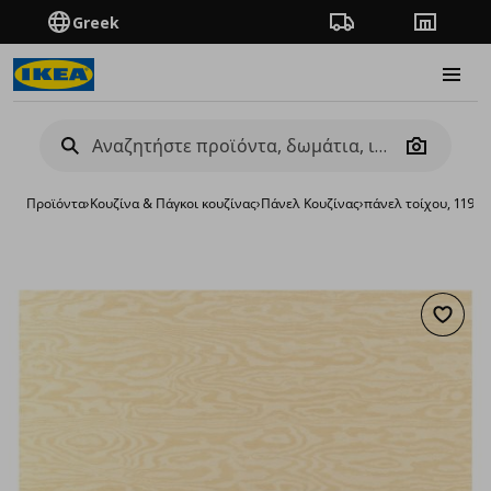
Greek
Πορεία παραγγελίας
Καταστή
Burge
Camera
Προϊόντα
›
Κουζίνα & Πάγκοι κουζίνας
›
Πάνελ Κουζίνας
›
πάνελ τοίχου, 119.
Προσθή