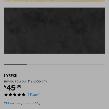
LYSEKIL
πάνελ τοίχου, 119.6x55 cm
Τρέχουσα τιμή
€ 45,00
45
€
,
00
5.0
1 Κριτική
star
rating
225 πόντους ανταμοιβής