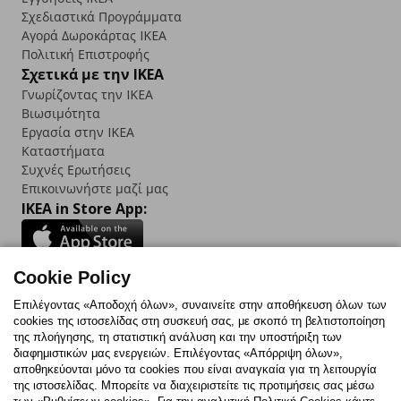
Σχεδιαστικά Προγράμματα
Αγορά Δωρoκάρτας IKEA
Πολιτική Επιστροφής
Σχετικά με την IKEA
Γνωρίζοντας την IKEA
Βιωσιμότητα
Εργασία στην IKEA
Καταστήματα
Συχνές Ερωτήσεις
Επικοινωνήστε μαζί μας
IKEA in Store App:
Cookie Policy
Follow us:
Επιλέγοντας «Αποδοχή όλων», συναινείτε στην αποθήκευση όλων των
cookies της ιστοσελίδας στη συσκευή σας, με σκοπό τη βελτιστοποίηση
Facebook
Instagram
TikTok
Youtube
Pinterest
Twitter
της πλοήγησης, τη στατιστική ανάλυση και την υποστήριξη των
διαφημιστικών μας ενεργειών. Επιλέγοντας «Απόρριψη όλων»,
αποθηκεύονται μόνο τα cookies που είναι αναγκαία για τη λειτουργία
της ιστοσελίδας. Μπορείτε να διαχειριστείτε τις προτιμήσεις σας μέσω