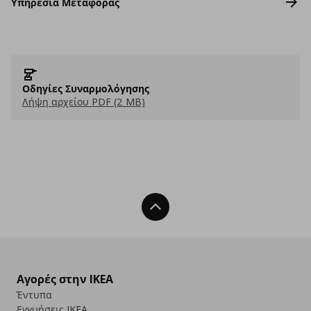
Υπηρεσία Μεταφοράς
Οδηγίες Συναρμολόγησης
Λήψη αρχείου PDF (2 MB)
Back To Top
Αγορές στην IKEA
Έντυπα
Εγγυήσεις IKEA