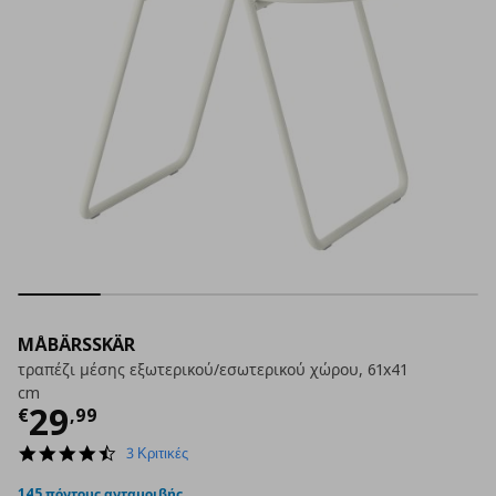
MÅBÄRSSKÄR
τραπέζι μέσης εξωτερικού/εσωτερικού χώρου, 61x41
cm
Τρέχουσα τιμή
€ 29,99
29
€
,
99
4.3
3 Κριτικές
star
rating
145 πόντους ανταμοιβής