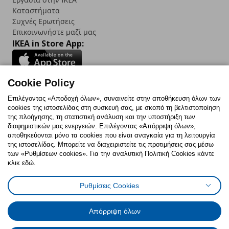
Καταστήματα
Συχνές Ερωτήσεις
Επικοινωνήστε μαζί μας
IKEA in Store App:
Cookie Policy
Follow us:
Επιλέγοντας «Αποδοχή όλων», συναινείτε στην αποθήκευση όλων των
cookies της ιστοσελίδας στη συσκευή σας, με σκοπό τη βελτιστοποίηση
Facebook
Instagram
TikTok
Youtube
Pinterest
Twitter
της πλοήγησης, τη στατιστική ανάλυση και την υποστήριξη των
διαφημιστικών μας ενεργειών. Επιλέγοντας «Απόρριψη όλων»,
αποθηκεύονται μόνο τα cookies που είναι αναγκαία για τη λειτουργία
της ιστοσελίδας. Μπορείτε να διαχειριστείτε τις προτιμήσεις σας μέσω
των «Ρυθμίσεων cookies». Για την αναλυτική Πολιτική Cookies κάντε
κλικ εδώ.
Πολιτική Cookies
Δήλωση ψηφιακής προσβασιμότητας
Ρυθμίσεις Cookies
Ρυθμίσεις cookies
Όροι Χρήσης
Γενική Πολιτική Προσωπικών Δεδομένων
Πολιτική Προσωπικών Δεδομένων για ΙΚΕΑ.gr
Απόρριψη όλων
Κώδικας Καταναλωτικής Δεοντολογίας