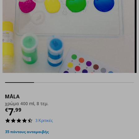
MÅLA
χρώμα 400 ml, 8 τεμ.
Τρέχουσα τιμή
€ 7,99
7
€
,
99
4.7
3 Κριτικές
star
rating
35 πόντους ανταμοιβής