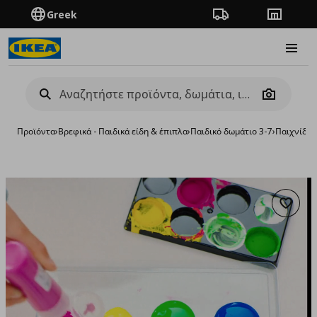
Greek
Πορεία παραγγελίας
Καταστή
Burge
Camera
Προϊόντα
›
Βρεφικά - Παιδικά είδη & έπιπλα
›
Παιδικό δωμάτιο 3-7
›
Παιχνίδια 
Προσθή