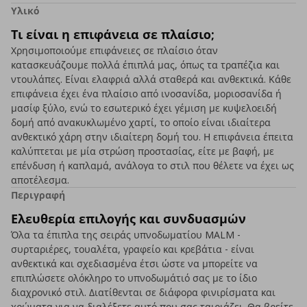
Υλικό
Τι είναι η επιφάνεια σε πλαίσιο;
Χρησιμοποιούμε επιφάνειες σε πλαίσιο όταν
κατασκευάζουμε πολλά έπιπλά μας, όπως τα τραπέζια και
ντουλάπες. Είναι ελαφριά αλλά σταθερά και ανθεκτικά. Κάθε
επιφάνεια έχει ένα πλαίσιο από ινοσανίδα, μοριοσανίδα ή
μασίφ ξύλο, ενώ το εσωτερικό έχει γέμιση με κυψελοειδή
δομή από ανακυκλωμένο χαρτί, το οποίο είναι ιδιαίτερα
ανθεκτικό χάρη στην ιδιαίτερη δομή του. Η επιφάνεια έπειτα
καλύπτεται με μία στρώση προστασίας, είτε με βαφή, με
επένδυση ή καπλαμά, ανάλογα το στιλ που θέλετε να έχει ως
αποτέλεσμα.
Περιγραφή
Ελευθερία επιλογής και συνδυασμών
Όλα τα έπιπλα της σειράς υπνοδωματίου MALM -
συρταριέρες, τουαλέτα, γραφείο και κρεβάτια - είναι
ανθεκτικά και σχεδιασμένα έτσι ώστε να μπορείτε να
επιπλώσετε ολόκληρο το υπνοδωμάτιό σας με το ίδιο
διαχρονικό στιλ. Διατίθενται σε διάφορα φινιρίσματα και
χρώματα για να διαλέξετε αυτό που σας ταιριάζει. Θα βρείτε