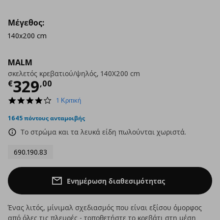
Μέγεθος:
140x200 cm
MALM
σκελετός κρεβατιού/ψηλός, 140X200 cm
Τρέχουσα τιμή
€ 329,00
329
€
,
00
4.0
1 Κριτική
star
rating
1645 πόντους ανταμοιβής
Το στρώμα και τα λευκά είδη πωλούνται χωριστά.
690.190.83
Ενημέρωση διαθεσιμότητας
Ένας λιτός, μίνιμαλ σχεδιασμός που είναι εξίσου όμορφος
από όλες τις πλευρές - τοποθετήστε το κρεβάτι στη μέση