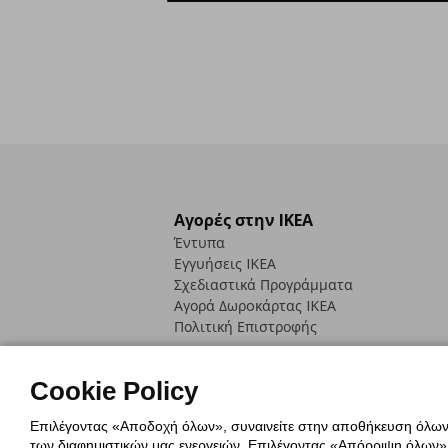
Αγορές στην IKEA
Έντυπα
Εγγυήσεις IKEA
Σχεδιαστικά Προγράμματα
Αγορά Δωρoκάρτας IKEA
Πολιτική Επιστροφής
Cookie Policy
Επιλέγοντας «Αποδοχή όλων», συναινείτε στην αποθήκευση όλων τ
των διαφημιστικών μας ενεργειών. Επιλέγοντας «Απόρριψη όλων», α