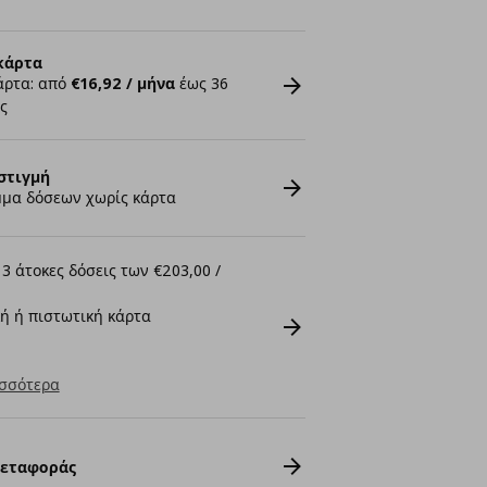
κάρτα
άρτα: από
€16,92 / μήνα
έως 36
ς
στιγμή
μα δόσεων χωρίς κάρτα
3 άτοκες δόσεις των €203,00 /
ή ή πιστωτική κάρτα
σσότερα
Μεταφοράς