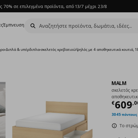
ς 70% σε επιλεγμένα προϊόντα, από 13/7 μέχρι 23/8
ες
Έμπνευση
ώρο
›
Διπλά & υπέρδιπλα
›
σκελετός κρεβατιού/ψηλός με 4 αποθηκευτικά κουτιά,
MALM
σκελετός κρ
αποθηκευτικ
Τρέχ
609
€
,
0
3045 πόντους
Το στρώμ