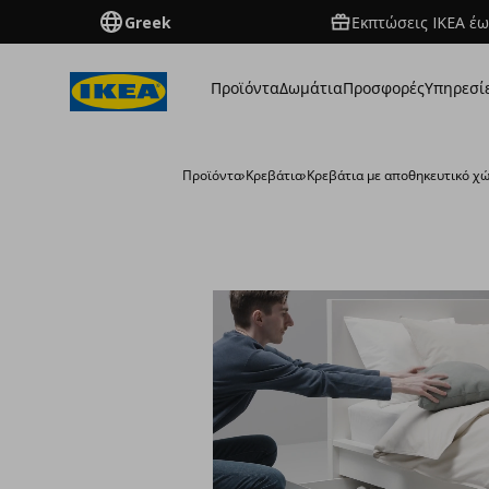
Greek
Εκπτώσεις IKEA έω
Προϊόντα
Δωμάτια
Προσφορές
Υπηρεσί
Προϊόντα
›
Κρεβάτια
›
Κρεβάτια με αποθηκευτικό χ