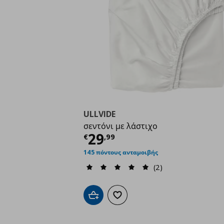
ULLVIDE
σεντόνι με λάστιχο
Τρέχουσα τιμή
€ 29,
29
€
,
99
145 πόντους ανταμοιβής
(2)
Προσθήκη στο καλάθι
Προσθήκη στα αγαπημένα