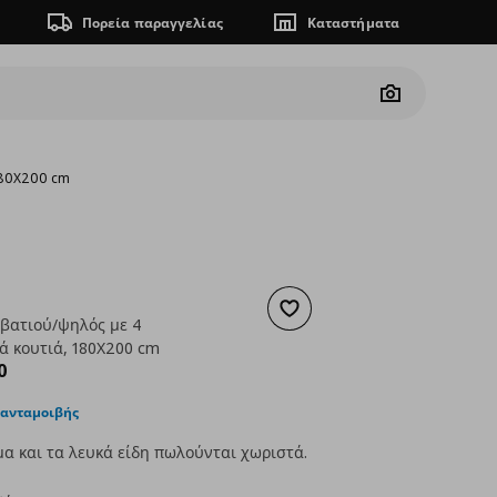
Πορεία παραγγελίας
Καταστήματα
Camera
 180X200 cm
Προσθήκη στα αγαπημένα
εβατιού/ψηλός με 4
ά κουτιά, 180X200 cm
ουσα τιμή
€ 609,00
0
 ανταμοιβής
α και τα λευκά είδη πωλούνται χωριστά.