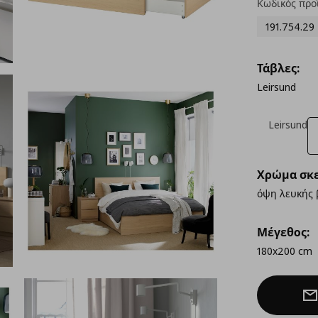
Κωδικός προ
191.754.29
Τάβλες:
Leirsund
Leirsund
Χρώμα σκε
όψη λευκής 
Μέγεθος:
180x200 cm