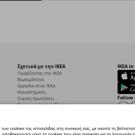
Σχετικά με την IKEA
IKEA in
Γνωρίζοντας την IKEA
Βιωσιμότητα
Εργασία στην IKEA
Καταστήματα
Follow 
Συχνές Ερωτήσεις
Επικοινωνήστε μαζί μας
Faceb
ων cookies της ιστοσελίδας στη συσκευή σας, με σκοπό τη βελτιστοπ
ποθηκεύονται μόνο τα cookies που είναι αναγκαία για τη λειτουργία της