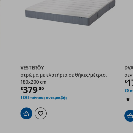
VESTERÖY
DV
στρώμα με ελατήρια σε θήκες/μέτριο,
σεν
99
Τ
1
€
180x200 cm
Τρέχουσα τιμή
€ 379,00
379
€
,
00
85 π
1895 πόντους ανταμοιβής
Προσθήκη στο καλάθι
Προσθήκη στα αγαπημένα
Π