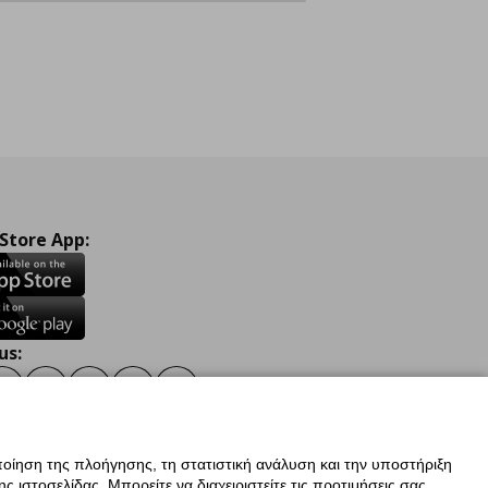
 Store App:
us:
ook
Instagram
TikTok
Youtube
Pinterest
Twitter
οίηση της πλοήγησης, τη στατιστική ανάλυση και την υποστήριξη
 ιστοσελίδας. Μπορείτε να διαχειριστείτε τις προτιμήσεις σας