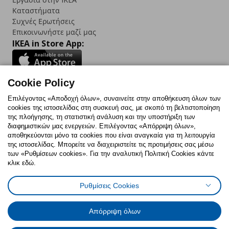
Καταστήματα
Συχνές Ερωτήσεις
Επικοινωνήστε μαζί μας
IKEA in Store App:
Cookie Policy
Follow us:
Επιλέγοντας «Αποδοχή όλων», συναινείτε στην αποθήκευση όλων των
cookies της ιστοσελίδας στη συσκευή σας, με σκοπό τη βελτιστοποίηση
Facebook
Instagram
TikTok
Youtube
Pinterest
Twitter
της πλοήγησης, τη στατιστική ανάλυση και την υποστήριξη των
διαφημιστικών μας ενεργειών. Επιλέγοντας «Απόρριψη όλων»,
αποθηκεύονται μόνο τα cookies που είναι αναγκαία για τη λειτουργία
της ιστοσελίδας. Μπορείτε να διαχειριστείτε τις προτιμήσεις σας μέσω
των «Ρυθμίσεων cookies». Για την αναλυτική Πολιτική Cookies κάντε
κλικ εδώ.
Πολιτική Cookies
Δήλωση ψηφιακής προσβασιμότητας
Ρυθμίσεις Cookies
Ρυθμίσεις cookies
Όροι Χρήσης
Γενική Πολιτική Προσωπικών Δεδομένων
Πολιτική Προσωπικών Δεδομένων για ΙΚΕΑ.gr
Απόρριψη όλων
Κώδικας Καταναλωτικής Δεοντολογίας