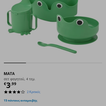
MATA
σετ φαγητού, 4 τεμ.
Τρέχουσα τιμή
€ 3,99
3
€
,
99
4.0
2 Κριτικές
star
rating
15 πόντους ανταμοιβής