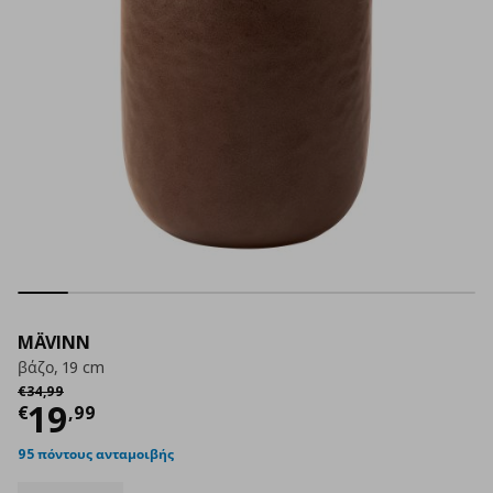
MÄVINN
βάζο, 19 cm
Αρχική τιμή
€ 34,99
€
34
,
99
Τρέχουσα τιμή
€ 19,99
19
€
,
99
95 πόντους ανταμοιβής