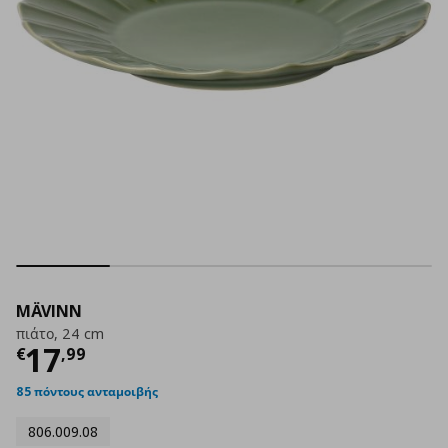
MÄVINN
πιάτο, 24 cm
Τρέχουσα τιμή
€ 17,99
17
€
,
99
85 πόντους ανταμοιβής
806.009.08