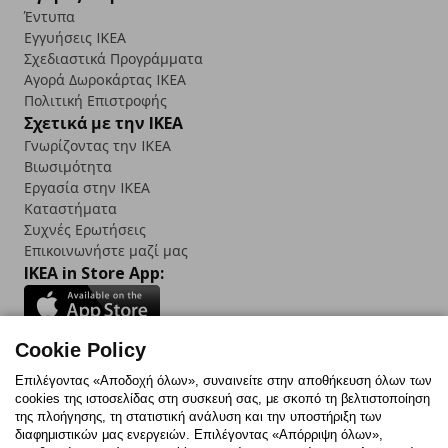
Έντυπα
Εγγυήσεις IKEA
Σχεδιαστικά Προγράμματα
Αγορά Δωρoκάρτας IKEA
Πολιτική Επιστροφής
Σχετικά με την IKEA
Γνωρίζοντας την IKEA
Βιωσιμότητα
Εργασία στην IKEA
Καταστήματα
Συχνές Ερωτήσεις
Επικοινωνήστε μαζί μας
IKEA in Store App:
Cookie Policy
Follow us:
Επιλέγοντας «Αποδοχή όλων», συναινείτε στην αποθήκευση όλων των
cookies της ιστοσελίδας στη συσκευή σας, με σκοπό τη βελτιστοποίηση
Facebook
Instagram
TikTok
Youtube
Pinterest
Twitter
της πλοήγησης, τη στατιστική ανάλυση και την υποστήριξη των
διαφημιστικών μας ενεργειών. Επιλέγοντας «Απόρριψη όλων»,