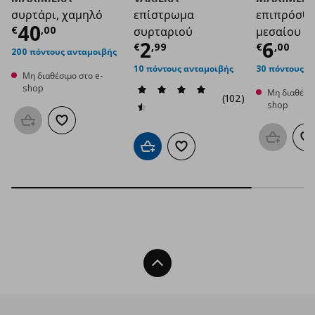
συρτάρι, χαμηλό
επίστρωμα
επιπρόσθ 
Τρέχουσα τιμή
€ 40,00
40
€
,
00
συρταριού
μεσαίου σ
Τρέχουσα τιμή
Τρέχο
€ 2
2
6
€
,
99
€
,
00
200 πόντους ανταμοιβής
10 πόντους ανταμοιβής
30 πόντους α
Μη διαθέσιμο στο e-
shop
Μη διαθέσιμ
(102)
shop
Προσθήκη στο καλάθι
Προσθήκη στα αγαπημένα
Προσθήκη
Π
Προσθήκη στο καλάθι
Προσθήκη στα αγαπημένα
Back To Top