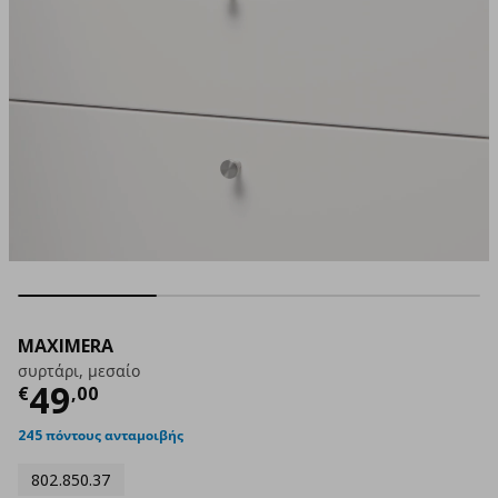
MAXIMERA
συρτάρι, μεσαίο
Τρέχουσα τιμή
€ 49,00
49
€
,
00
245 πόντους ανταμοιβής
802.850.37