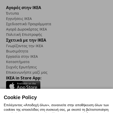
Αγορές στην IKEA
Έντυπα
Εγγυήσεις IKEA
Σχεδιαστικά Προγράμματα
Αγορά Δωρoκάρτας IKEA
Πολιτική Επιστροφής
Σχετικά με την IKEA
Γνωρίζοντας την IKEA
Βιωσιμότητα
Εργασία στην IKEA
Καταστήματα
Συχνές Ερωτήσεις
Επικοινωνήστε μαζί μας
IKEA in Store App:
Cookie Policy
Follow us:
Επιλέγοντας «Αποδοχή όλων», συναινείτε στην αποθήκευση όλων των
cookies της ιστοσελίδας στη συσκευή σας, με σκοπό τη βελτιστοποίηση