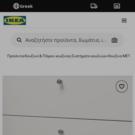
Greek
Πορεία παραγγελίας
Καταστή
Burge
Camera
Προϊόντα
›
Κουζίνα & Πάγκοι κουζίνας
›
Συστήματα κουζινών
›
Κουζίνα METO
Προσθή