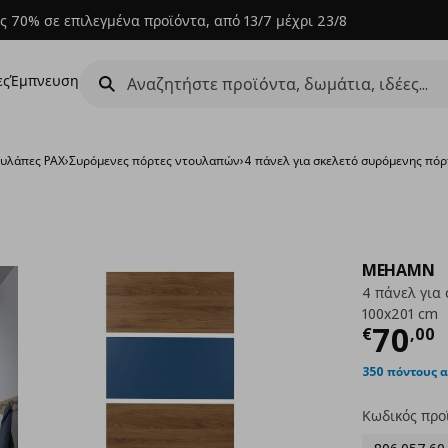
ς 70% σε επιλεγμένα προϊόντα, από 13/7 μέχρι 23/8
ες
Έμπνευση
υλάπες PAX
›
Συρόμενες πόρτες ντουλαπών
›
4 πάνελ για σκελετό συρόμενης πό
MEHAMN
4 πάνελ για
100x201 cm
Τρέχ
70
€
,
00
350 πόντους 
Κωδικός προ