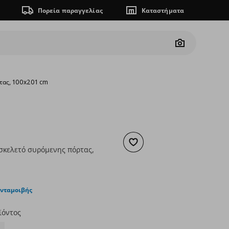
Πορεία παραγγελίας
Καταστήματα
Camera
ρτας, 100x201 cm
Προσθήκη στα αγαπημένα
 σκελετό συρόμενης πόρτας,
ουσα τιμή
€ 70,00
ανταμοιβής
ϊόντος