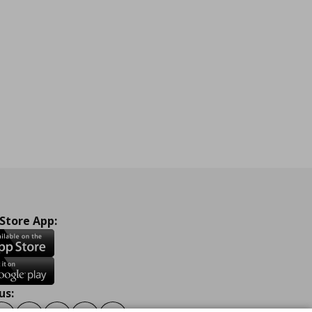
 Store App:
us: