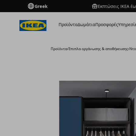
Greek
Εκπτώσεις IKEA έω
Προϊόντα
Δωμάτια
Προσφορές
Υπηρεσί
Προϊόντα
›
Έπιπλα οργάνωσης & αποθήκευσης
›
Ντο