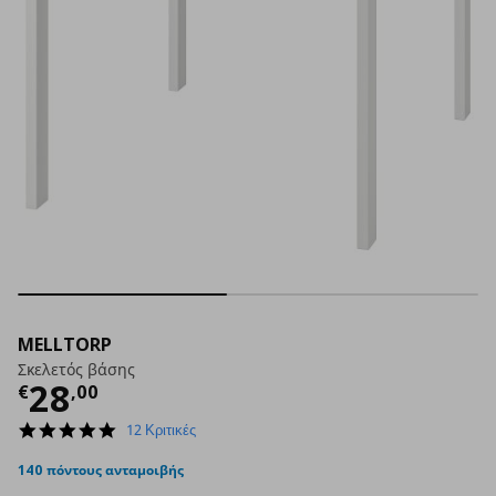
MELLTORP
Σκελετός βάσης
Τρέχουσα τιμή
€ 28,00
28
€
,
00
4.8
12 Κριτικές
star
rating
140 πόντους ανταμοιβής