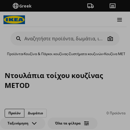
Greek
Πορεία παραγγελίας
Καταστή
Burge
Camera
Προϊόντα
›
Κουζίνα & Πάγκοι κουζίνας
›
Συστήματα κουζινών
›
Κουζίνα METO
Ντουλάπια τοίχου κουζίνας
METOD
Προϊόν
Δωμάτιο
0 Προϊόντα
Ταξινόμηση
Όλα τα φίλτρα