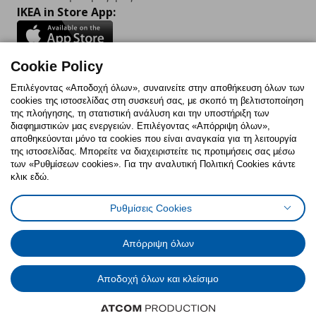
IKEA in Store App:
Cookie Policy
Follow us:
Επιλέγοντας «Αποδοχή όλων», συναινείτε στην αποθήκευση όλων των
cookies της ιστοσελίδας στη συσκευή σας, με σκοπό τη βελτιστοποίηση
Facebook
Instagram
TikTok
Youtube
Pinterest
Twitter
της πλοήγησης, τη στατιστική ανάλυση και την υποστήριξη των
διαφημιστικών μας ενεργειών. Επιλέγοντας «Απόρριψη όλων»,
αποθηκεύονται μόνο τα cookies που είναι αναγκαία για τη λειτουργία
της ιστοσελίδας. Μπορείτε να διαχειριστείτε τις προτιμήσεις σας μέσω
των «Ρυθμίσεων cookies». Για την αναλυτική Πολιτική Cookies κάντε
κλικ εδώ.
Πολιτική Cookies
Δήλωση ψηφιακής προσβασιμότητας
Ρυθμίσεις Cookies
Ρυθμίσεις cookies
Όροι Χρήσης
Γενική Πολιτική Προσωπικών Δεδομένων
Πολιτική Προσωπικών Δεδομένων για ΙΚΕΑ.gr
Απόρριψη όλων
Κώδικας Καταναλωτικής Δεοντολογίας
Αποδοχή όλων και κλείσιμο
© Inter-IKEA Systems B.V. 1999 - 2025