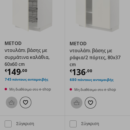
METOD
METOD
ντουλάπι βάσης με
ντουλάπι βάσης με
συρμάτινα καλάθια,
ράφια/2 πόρτες, 80x37
60x60 cm
cm
Τρέχουσα τιμή
€ 149,00
149
Τρέχουσα τιμ
136
€
,
00
€
,
00
745 πόντους ανταμοιβής
680 πόντους ανταμοιβής
Μη διαθέσιμο στο e-shop
Μη διαθέσιμο στο e-shop
Προσθήκη στο καλάθι
Προσθήκη στα αγαπημένα
Προσθήκη στο καλάθι
Προσθήκη στα αγαπημ
Σύγκριση
Σύγκριση