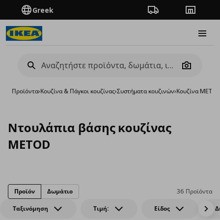
Greek
Πορεία παραγγελίας
Καταστή
Burge
Camera
Προϊόντα
›
Κουζίνα & Πάγκοι κουζίνας
›
Συστήματα κουζινών
›
Κουζίνα METO
Ντουλάπια βάσης κουζίνας
METOD
Προϊόν
Δωμάτιο
36 Προϊόντα
Ταξινόμηση
Τιμή:
Είδος
Δ