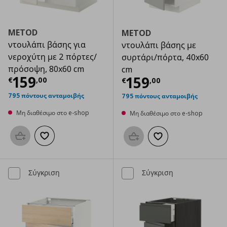
METOD
METOD
ντουλάπι βάσης για
ντουλάπι βάσης με
νεροχύτη με 2 πόρτες/
συρτάρι/πόρτα, 40x60
πρόσοψη, 80x60 cm
cm
Τρέχουσα τιμή
€ 159,00
159
Τρέχουσα τιμ
159
€
,
00
€
,
00
795 πόντους ανταμοιβής
795 πόντους ανταμοιβής
Μη διαθέσιμο στο e-shop
Μη διαθέσιμο στο e-shop
Προσθήκη στο καλάθι
Προσθήκη στα αγαπημένα
Προσθήκη στο καλάθι
Προσθήκη στα αγαπημ
Σύγκριση
Σύγκριση