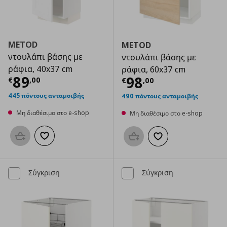
METOD
METOD
ντουλάπι βάσης με
ντουλάπι βάσης με
ράφια, 40x37 cm
ράφια, 60x37 cm
Τρέχουσα τιμή
€ 89,00
89
Τρέχουσα τιμ
98
€
,
00
€
,
00
445 πόντους ανταμοιβής
490 πόντους ανταμοιβής
Μη διαθέσιμο στο e-shop
Μη διαθέσιμο στο e-shop
Προσθήκη στο καλάθι
Προσθήκη στα αγαπημένα
Προσθήκη στο καλάθι
Προσθήκη στα αγαπημ
Σύγκριση
Σύγκριση