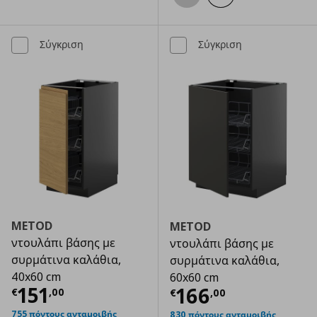
Σύγκριση
Σύγκριση
METOD
METOD
ντουλάπι βάσης με
ντουλάπι βάσης με
συρμάτινα καλάθια,
συρμάτινα καλάθια,
40x60 cm
60x60 cm
Τρέχουσα τιμή
€ 151,00
151
Τρέχουσα τιμ
166
€
,
00
€
,
00
755 πόντους ανταμοιβής
830 πόντους ανταμοιβής