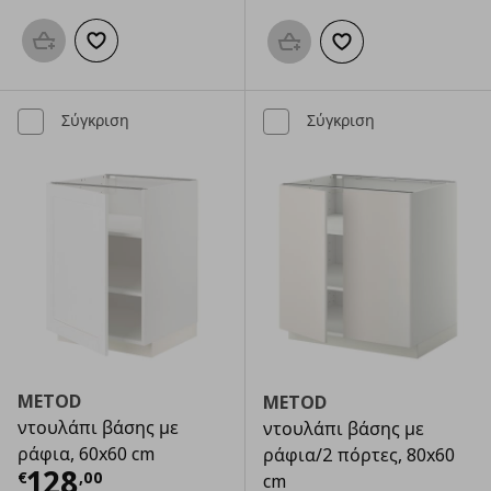
Προσθήκη στο καλάθι
Προσθήκη στα αγαπημένα
Προσθήκη στο καλάθι
Προσθήκη στα αγαπημ
Σύγκριση
Σύγκριση
METOD
METOD
ντουλάπι βάσης με
ντουλάπι βάσης με
ράφια, 60x60 cm
ράφια/2 πόρτες, 80x60
Τρέχουσα τιμή
€ 128,00
128
€
,
00
cm