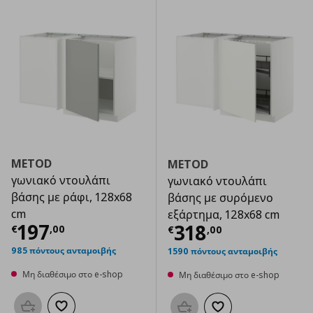
METOD
METOD
γωνιακό ντουλάπι
γωνιακό ντουλάπι
βάσης με ράφι, 128x68
βάσης με συρόμενο
cm
εξάρτημα, 128x68 cm
Τρέχουσα τιμή
€ 197,00
197
Τρέχουσα τιμ
318
€
,
00
€
,
00
985 πόντους ανταμοιβής
1590 πόντους ανταμοιβής
Μη διαθέσιμο στο e-shop
Μη διαθέσιμο στο e-shop
Προσθήκη στο καλάθι
Προσθήκη στα αγαπημένα
Προσθήκη στο καλάθι
Προσθήκη στα αγαπημ