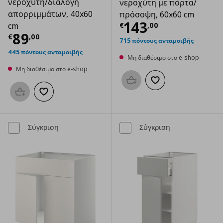
νεροχύτη/διαλογή
νεροχύτη με πόρτα/
απορριμμάτων, 40x60
πρόσοψη, 60x60 cm
Τρέχουσα τιμ
143
€
,
00
cm
Τρέχουσα τιμή
€ 89,00
89
€
,
00
715 πόντους ανταμοιβής
445 πόντους ανταμοιβής
Μη διαθέσιμο στο e-shop
Μη διαθέσιμο στο e-shop
Προσθήκη στο καλάθι
Προσθήκη στα αγαπημ
Προσθήκη στο καλάθι
Προσθήκη στα αγαπημένα
Σύγκριση
Σύγκριση