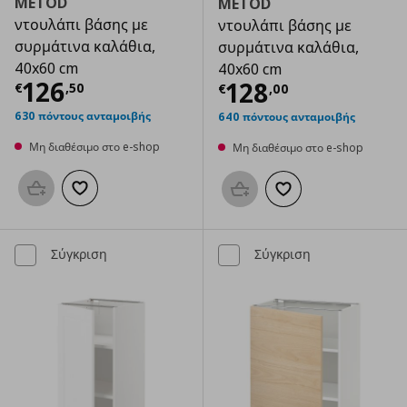
METOD
METOD
ντουλάπι βάσης με
ντουλάπι βάσης με
συρμάτινα καλάθια,
συρμάτινα καλάθια,
40x60 cm
40x60 cm
Τρέχουσα τιμή
€ 126,50
126
Τρέχουσα τιμ
128
€
,
50
€
,
00
630 πόντους ανταμοιβής
640 πόντους ανταμοιβής
Μη διαθέσιμο στο e-shop
Μη διαθέσιμο στο e-shop
Προσθήκη στο καλάθι
Προσθήκη στα αγαπημένα
Προσθήκη στο καλάθι
Προσθήκη στα αγαπημ
Σύγκριση
Σύγκριση