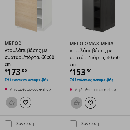
METOD
METOD/MAXIMERA
ντουλάπι βάσης με
ντουλάπι βάσης με
συρτάρι/πόρτα, 60x60
συρτάρι/πόρτα, 40x60
cm
cm
Τρέχουσα τιμή
€ 173,00
173
Τρέχουσα τιμ
153
€
,
00
€
,
50
865 πόντους ανταμοιβής
765 πόντους ανταμοιβής
Μη διαθέσιμο στο e-shop
Μη διαθέσιμο στο e-shop
Προσθήκη στο καλάθι
Προσθήκη στα αγαπημένα
Προσθήκη στο καλάθι
Προσθήκη στα αγαπημ
Σύγκριση
Σύγκριση