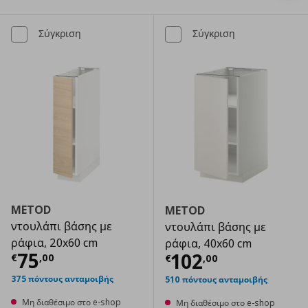
Σύγκριση
Σύγκριση
METOD
METOD
ντουλάπι βάσης με
ντουλάπι βάσης με
ράφια, 20x60 cm
ράφια, 40x60 cm
Τρέχουσα τιμή
€ 75,00
75
Τρέχουσα τιμ
102
€
,
00
€
,
00
375 πόντους ανταμοιβής
510 πόντους ανταμοιβής
Μη διαθέσιμο στο e-shop
Μη διαθέσιμο στο e-shop