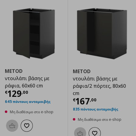
METOD
METOD
ντουλάπι βάσης με
ντουλάπι βάσης με
ράφια, 60x60 cm
ράφια/2 πόρτες, 80x60
Τρέχουσα τιμή
€ 129,00
129
€
,
00
cm
Τρέχουσα τιμ
167
€
,
00
645 πόντους ανταμοιβής
835 πόντους ανταμοιβής
Μη διαθέσιμο στο e-shop
Μη διαθέσιμο στο e-shop
Προσθήκη στο καλάθι
Προσθήκη στα αγαπημένα
Προσθήκη στο καλάθι
Προσθήκη στα αγαπημ