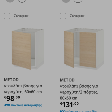
Σύγκριση
Σύγκριση
METOD
METOD
ντουλάπι βάσης για
ντουλάπι βάσης για
νεροχύτη, 60x60 cm
νεροχύτη/2 πόρτες,
Τρέχουσα τιμή
€ 98,00
98
€
,
00
80x60 cm
Τρέχουσα τιμ
131
€
,
00
490 πόντους ανταμοιβής
655 πόντους ανταμοιβής