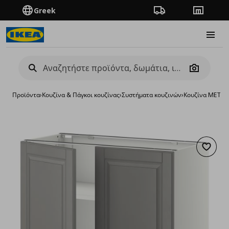
Greek
Πορεία παραγγελίας
Καταστή
Burge
Camera
Προϊόντα
›
Κουζίνα & Πάγκοι κουζίνας
›
Συστήματα κουζινών
›
Κουζίνα METO
Προσθή