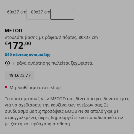
60x37 cm
80x37 cm
METOD
ντουλάπι βάσης με ράφια/2 πόρτες, 80x37 cm
Τρέχουσα τιμή
€ 172,00
172
€
,
00
860 πόντους ανταμοιβής
Η ράγα ανάρτησης πωλείται ξεχωριστά.
494.623.77
Μη διαθέσιμο στο e-shop
Το σύστημα κουζινών METOD σας δίνει άπειρες δυνατότητες
για να σχεδιάσετε την κουζίνα των ονείρων σας. Σε
συνδυασμό με τις προσόψεις BODBYN σε απαλό γκρι με
στρογγυλεμένες άκρες δημιουργείτε ένα παραδοσιακό στιλ
με ζεστή και πρόσχαρη αίσθηση.