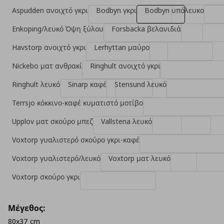
Aspudden ανοιχτό γκρι
Bodbyn γκρι
Bodbyn υπόλευκο
Enkoping/λευκό Όψη ξύλου
Forsbacka βελανιδιά
Havstorp ανοιχτό γκρι
Lerhyttan μαύρο
Nickebo ματ ανθρακί
Ringhult ανοιχτό γκρι
Ringhult λευκό
Sinarp καφέ
Stensund λευκό
Terrsjo κόκκινο-καφέ κυματιστό μοτίβο
Upplov ματ σκούρο μπεζ
Vallstena λευκό
Voxtorp γυαλιστερό σκούρο γκρι-καφέ
Voxtorp γυαλιστερό/λευκό
Voxtorp ματ λευκό
Voxtorp σκούρο γκρι
Μέγεθος:
80x37 cm