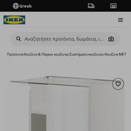
Greek
Πορεία παραγγελίας
Καταστή
Burge
Camera
Προϊόντα
›
Κουζίνα & Πάγκοι κουζίνας
›
Συστήματα κουζινών
›
Κουζίνα METO
Προσθή