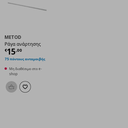
METOD
Ράγα ανάρτησης
Τρέχουσα τιμή
€ 15,00
15
€
,
00
75 πόντους ανταμοιβής
Μη διαθέσιμο στο e-
shop
Προσθήκη στο καλάθι
Προσθήκη στα αγαπημένα