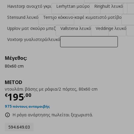
Havstorp ανοιχτό γκρι
Lerhyttan μαύρο
Ringhult λευκό
Stensund λευκό
Terrsjo κόκκινο-καφέ κυματιστό μοτίβο
Upplov ματ σκούρο μπεζ
Vallstena λευκό
Veddinge λευκό
Voxtorp γυαλιστερό/λευκό
Μέγεθος:
80x60 cm
METOD
ντουλάπι βάσης με ράφια/2 πόρτες, 80x60 cm
Τρέχουσα τιμή
€ 195,00
195
€
,
00
975 πόντους ανταμοιβής
Η ράγα ανάρτησης πωλείται ξεχωριστά.
594.649.03