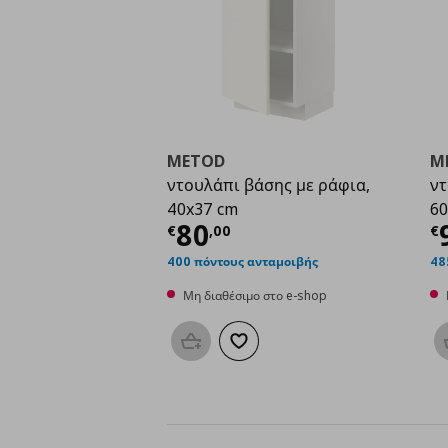
METOD
M
ντουλάπι βάσης με ράφια,
ντ
40x37 cm
60
Τρέχουσα τιμή
€ 80,
Τ
80
€
,
00
€
400 πόντους ανταμοιβής
48
Μη διαθέσιμο στο e-shop
Προσθήκη στο καλάθι
Προσθήκη στα αγαπημένα