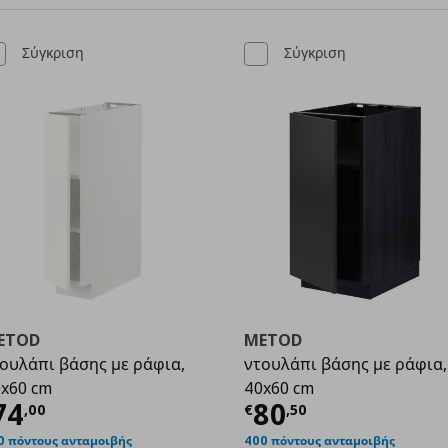
Σύγκριση
Σύγκριση
ETOD
METOD
ουλάπι βάσης με ράφια,
ντουλάπι βάσης με ράφια,
x60 cm
40x60 cm
,50
ρέχουσα τιμή
€ 74,00
Τρέχουσα τιμ
74
80
,
00
€
,
50
0 πόντους ανταμοιβής
400 πόντους ανταμοιβής