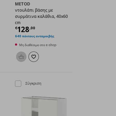
METOD
ντουλάπι βάσης με
συρμάτινα καλάθια, 40x60
cm
ή
€ 112,50
Τρέχουσα τιμή
€ 128,00
128
€
,
00
640 πόντους ανταμοιβής
Μη διαθέσιμο στο e-shop
μένα
Προσθήκη στο καλάθι
Προσθήκη στα αγαπημένα
Σύγκριση