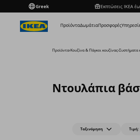
Greek
Εκπτώσεις IKEA έω
Προϊόντα
Δωμάτια
Προσφορές
Υπηρεσί
Προϊόντα
›
Κουζίνα & Πάγκοι κουζίνας
›
Συστήματα 
Ντουλάπια βάσ
Ταξινόμηση
Τιμή: