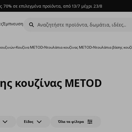
ς 70% σε επιλεγμένα προϊόντα, από 13/7 μέχρι 23/8
ες
Έμπνευση
κουζινών
›
Κουζίνα METOD
›
Ντουλάπια κουζίνας METOD
›
Ντουλάπια βάσης κου
ης κουζίνας METOD
Είδος
Όλα τα φίλτρα