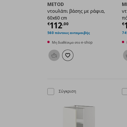
METOD
M
ντουλάπι βάσης με ράφια,
ντ
60x60 cm
πό
Τρέχουσα τιμή
€ 112
Τ
112
€
,
00
€
560 πόντους ανταμοιβής
74
Μη διαθέσιμο στο e-shop
Προσθήκη στο καλάθι
Προσθήκη στα αγαπημένα
Σύγκριση