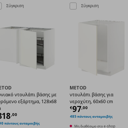
Σύγκριση
Σύγκριση
ETOD
METOD
νιακό ντουλάπι βάσης με
ντουλάπι βάσης για
ρόμενο εξάρτημα, 128x68
νεροχύτη, 60x60 cm
,00
Τρέχουσα τιμ
97
€
,
00
m
ρέχουσα τιμή
€ 318,00
318
,
00
485 πόντους ανταμοιβής
90 πόντους ανταμοιβής
Μη διαθέσιμο στο e-shop