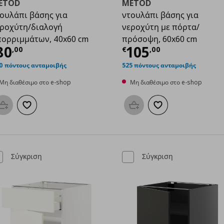
ETOD
METOD
ουλάπι βάσης για
ντουλάπι βάσης για
ροχύτη/διαλογή
νεροχύτη με πόρτα/
ορριμμάτων, 40x60 cm
πρόσοψη, 60x60 cm
50
ρέχουσα τιμή
€ 80,00
Τρέχουσα τιμ
80
105
,
00
€
,
00
0 πόντους ανταμοιβής
525 πόντους ανταμοιβής
Μη διαθέσιμο στο e-shop
Μη διαθέσιμο στο e-shop
Προσθήκη στο καλάθι
Προσθήκη στα αγαπημένα
Προσθήκη στο καλάθι
Προσθήκη στα αγαπη
Σύγκριση
Σύγκριση