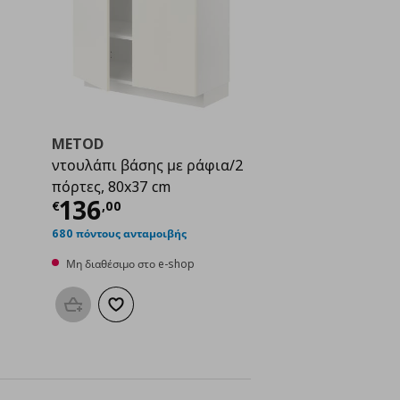
METOD
ντουλάπι βάσης με ράφια/2
πόρτες, 80x37 cm
Τρέχουσα τιμή
€ 136,00
136
€
,
00
ή
€ 149,00
680 πόντους ανταμοιβής
Μη διαθέσιμο στο e-shop
Προσθήκη στο καλάθι
Προσθήκη στα αγαπημένα
μένα