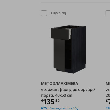
Σύγκριση
METOD/MAXIMERA
M
ντουλάπι βάσης με συρτάρι/
ντ
πόρτα, 40x60 cm
20
Τρέχουσα τιμή
€ 135
Τ
135
€
,
50
€
675 πόντους ανταμοιβής
37