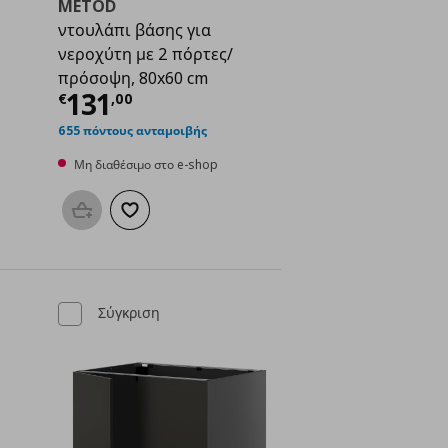
METOD
ντουλάπι βάσης για
νεροχύτη με 2 πόρτες/
πρόσοψη, 80x60 cm
ή
€ 105,00
Τρέχουσα τιμή
€ 131,00
131
€
,
00
655 πόντους ανταμοιβής
Μη διαθέσιμο στο e-shop
μένα
Προσθήκη στο καλάθι
Προσθήκη στα αγαπημένα
Σύγκριση