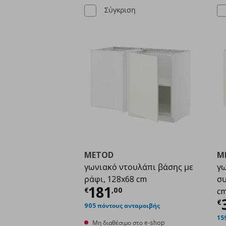
Σύγκριση
METOD
M
γωνιακό ντουλάπι βάσης με
γω
ράφι, 128x68 cm
συ
Τρέχουσα τιμή
€ 181
181
€
,
00
c
Τ
€
905 πόντους ανταμοιβής
15
Μη διαθέσιμο στο e-shop