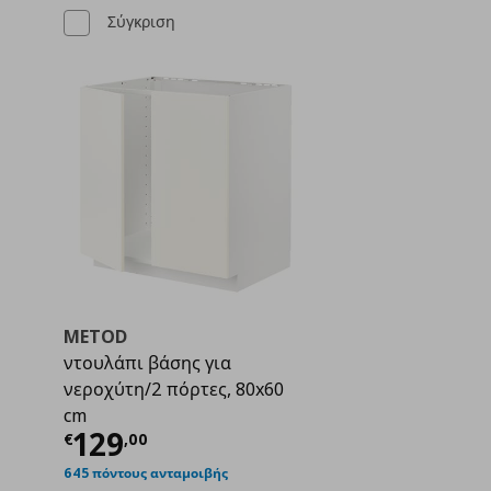
Σύγκριση
METOD
ντουλάπι βάσης για
νεροχύτη/2 πόρτες, 80x60
ή
€ 97,00
cm
Τρέχουσα τιμή
€ 129,00
129
€
,
00
645 πόντους ανταμοιβής