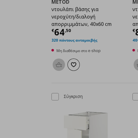
METOD
M
ντουλάπι βάσης για
ντ
νεροχύτη/διαλογή
νε
απορριμμάτων, 40x60 cm
απ
Τρέχουσα τιμή
€ 64,
Τ
64
€
,
50
€
320 πόντους ανταμοιβής
40
Μη διαθέσιμο στο e-shop
Προσθήκη στο καλάθι
Προσθήκη στα αγαπημένα
Σύγκριση