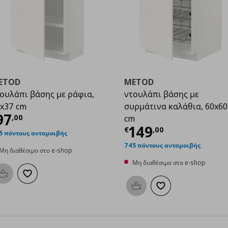
ETOD
METOD
ουλάπι βάσης με ράφια,
ντουλάπι βάσης με
x37 cm
συρμάτινα καλάθια, 60x60
00
ρέχουσα τιμή
€ 97,00
97
,
00
cm
Τρέχουσα τιμ
149
€
,
00
5 πόντους ανταμοιβής
745 πόντους ανταμοιβής
Μη διαθέσιμο στο e-shop
Μη διαθέσιμο στο e-shop
Προσθήκη στο καλάθι
Προσθήκη στα αγαπημένα
Προσθήκη στο καλάθι
Προσθήκη στα αγαπη