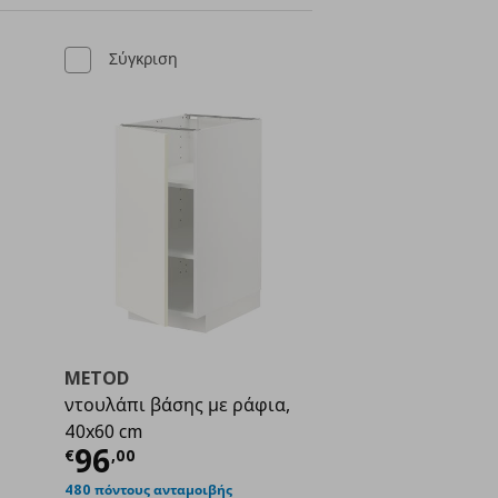
Σύγκριση
METOD
ντουλάπι βάσης με ράφια,
40x60 cm
ή
€ 80,50
Τρέχουσα τιμή
€ 96,00
96
€
,
00
480 πόντους ανταμοιβής