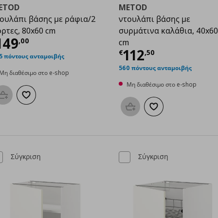
ETOD
METOD
ουλάπι βάσης με ράφια/2
ντουλάπι βάσης με
ρτες, 80x60 cm
συρμάτινα καλάθια, 40x60
,00
ρέχουσα τιμή
€ 149,00
149
,
00
cm
Τρέχουσα τιμ
112
€
,
50
5 πόντους ανταμοιβής
560 πόντους ανταμοιβής
Μη διαθέσιμο στο e-shop
Μη διαθέσιμο στο e-shop
Προσθήκη στο καλάθι
Προσθήκη στα αγαπημένα
Προσθήκη στο καλάθι
Προσθήκη στα αγαπη
Σύγκριση
Σύγκριση