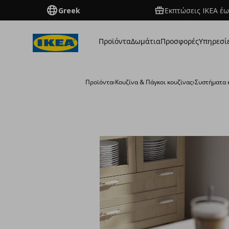
Greek
Εκπτώσεις IKEA έω
Προϊόντα
Δωμάτια
Προσφορές
Υπηρεσί
Προϊόντα
›
Κουζίνα & Πάγκοι κουζίνας
›
Συστήματα 