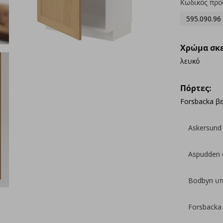
Κωδικός προ
595.090.96
Χρώμα σκε
λευκό
Πόρτες:
Forsbacka β
Askersund
Aspudden 
Bodbyn υ
Forsbacka