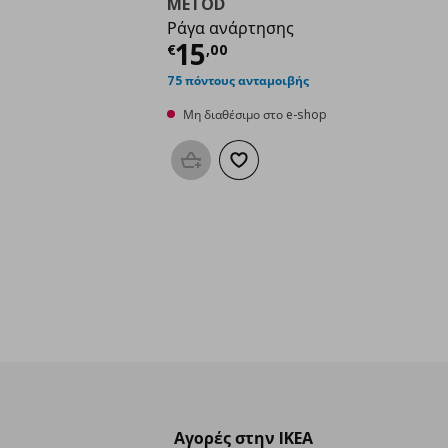
METOD
Ράγα ανάρτησης
Τρέχουσα τιμή
€ 15,
15
€
,
00
75 πόντους ανταμοιβής
Μη διαθέσιμο στο e-shop
Προσθήκη στο καλάθι
Προσθήκη στα αγαπημένα
Αγορές στην IKEA