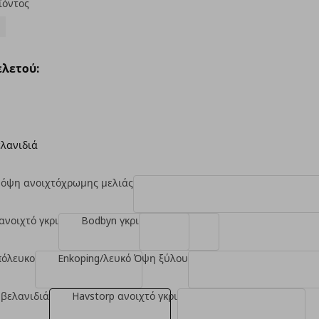
ϊόντος
λετού:
ελανιδιά
 όψη ανοιχτόχρωμης μελιάς
ανοιχτό γκρι
Bodbyn γκρι
πόλευκο
Enkoping/λευκό Όψη ξύλου
 βελανιδιά
Havstorp ανοιχτό γκρι