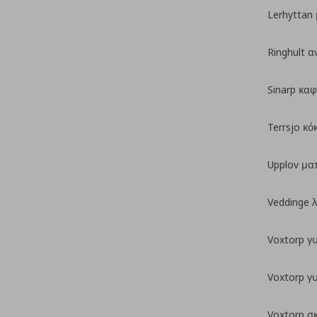
Lerhyttan
Ringhult α
Sinarp καφ
Terrsjo κ
Upplov μα
Veddinge 
Voxtorp γ
Voxtorp γ
Voxtorp σ