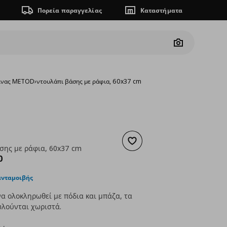
Πορεία παραγγελίας
Καταστήματα
Camera
ζίνας METOD
›
ντουλάπι βάσης με ράφια, 60x37 cm
Προσθήκη στα αγαπημένα
σης με ράφια, 60x37 cm
ουσα τιμή
€ 180,00
0
ανταμοιβής
α ολοκληρωθεί με πόδια και μπάζα, τα
λούνται χωριστά.