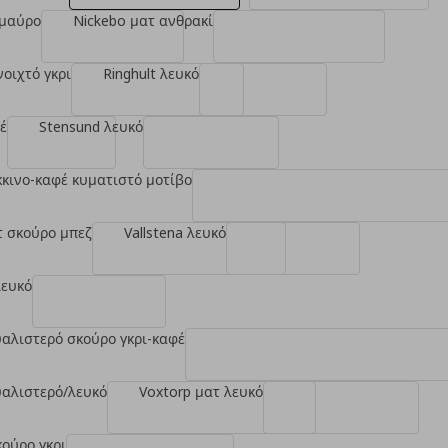
 μαύρο
Nickebo ματ ανθρακί
νοιχτό γκρι
Ringhult λευκό
έ
Stensund λευκό
όκκινο-καφέ κυματιστό μοτίβο
τ σκούρο μπεζ
Vallstena λευκό
λευκό
υαλιστερό σκούρο γκρι-καφέ
υαλιστερό/λευκό
Voxtorp ματ λευκό
κούρο γκρι