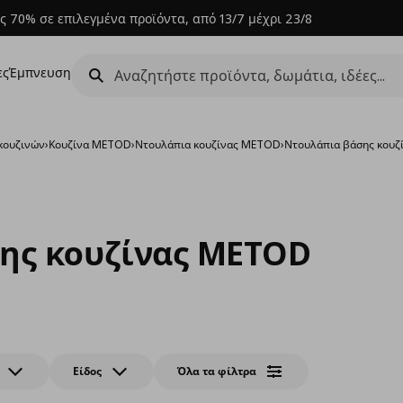
ς 70% σε επιλεγμένα προϊόντα, από 13/7 μέχρι 23/8
ες
Έμπνευση
κουζινών
›
Κουζίνα METOD
›
Ντουλάπια κουζίνας METOD
›
Ντουλάπια βάσης κου
ης κουζίνας METOD
Είδος
Όλα τα φίλτρα