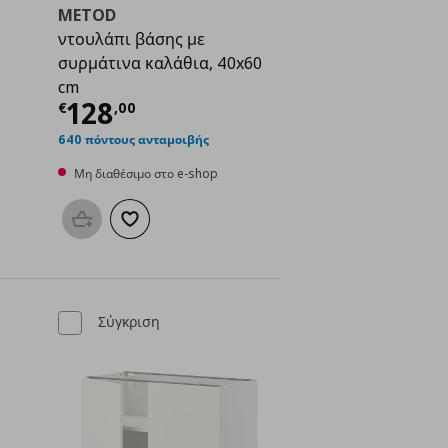
METOD
ντουλάπι βάσης με
συρμάτινα καλάθια, 40x60
cm
ή
€ 112,50
Τρέχουσα τιμή
€ 128,00
128
€
,
00
640 πόντους ανταμοιβής
Μη διαθέσιμο στο e-shop
μένα
Προσθήκη στο καλάθι
Προσθήκη στα αγαπημένα
Σύγκριση