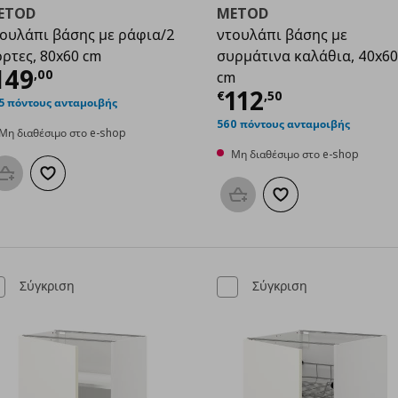
ETOD
METOD
ουλάπι βάσης με ράφια/2
ντουλάπι βάσης με
ρτες, 80x60 cm
συρμάτινα καλάθια, 40x60
,00
ρέχουσα τιμή
€ 149,00
149
,
00
cm
Τρέχουσα τιμ
112
€
,
50
5 πόντους ανταμοιβής
560 πόντους ανταμοιβής
Μη διαθέσιμο στο e-shop
Μη διαθέσιμο στο e-shop
Προσθήκη στο καλάθι
Προσθήκη στα αγαπημένα
Προσθήκη στο καλάθι
Προσθήκη στα αγαπη
Σύγκριση
Σύγκριση