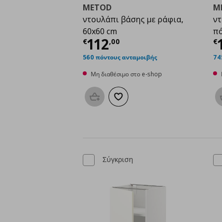
METOD
M
ντουλάπι βάσης με ράφια,
ντ
60x60 cm
πό
Τρέχουσα τιμή
€ 112
Τ
112
€
,
00
€
560 πόντους ανταμοιβής
74
Μη διαθέσιμο στο e-shop
Προσθήκη στο καλάθι
Προσθήκη στα αγαπημένα
Σύγκριση