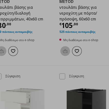
ETOD
METOD
ουλάπι βάσης για
ντουλάπι βάσης για
ροχύτη/διαλογή
νεροχύτη με πόρτα/
ορριμμάτων, 40x60 cm
πρόσοψη, 60x60 cm
50
ρέχουσα τιμή
€ 80,00
Τρέχουσα τιμ
80
105
,
00
€
,
00
0 πόντους ανταμοιβής
525 πόντους ανταμοιβής
Μη διαθέσιμο στο e-shop
Μη διαθέσιμο στο e-shop
Προσθήκη στο καλάθι
Προσθήκη στα αγαπημένα
Προσθήκη στο καλάθι
Προσθήκη στα αγαπη
Σύγκριση
Σύγκριση