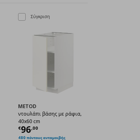
Σύγκριση
METOD
ντουλάπι βάσης με ράφια,
40x60 cm
ή
€ 80,50
Τρέχουσα τιμή
€ 96,00
96
€
,
00
480 πόντους ανταμοιβής