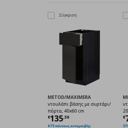
Σύγκριση
METOD/MAXIMERA
M
ντουλάπι βάσης με συρτάρι/
ντ
πόρτα, 40x60 cm
20
Τρέχουσα τιμή
€ 135
Τ
135
€
,
50
€
675 πόντους ανταμοιβής
37