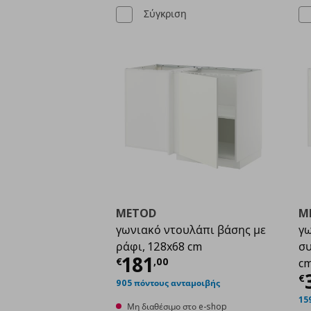
Σύγκριση
METOD
M
γωνιακό ντουλάπι βάσης με
γω
ράφι, 128x68 cm
συ
Τρέχουσα τιμή
€ 181
181
€
,
00
c
Τ
€
905 πόντους ανταμοιβής
15
Μη διαθέσιμο στο e-shop