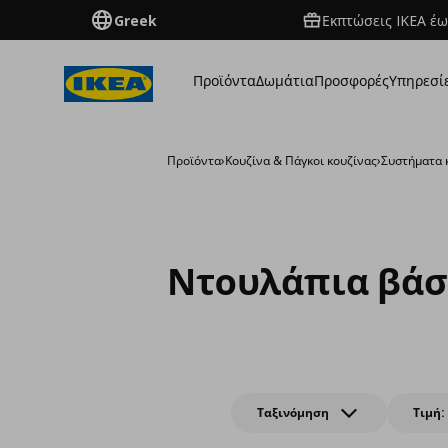
Greek
Εκπτώσεις IKEA έω
Προϊόντα
Δωμάτια
Προσφορές
Υπηρεσί
Προϊόντα
›
Κουζίνα & Πάγκοι κουζίνας
›
Συστήματα 
Ντουλάπια βάσ
Ταξινόμηση
Τιμή: