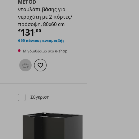
METOD
ντουλάπι βάσης για
νεροχύτη με 2 πόρτες/
πρόσοψη, 80x60 cm
ή
€ 105,00
Τρέχουσα τιμή
€ 131,00
131
€
,
00
655 πόντους ανταμοιβής
Μη διαθέσιμο στο e-shop
μένα
Προσθήκη στο καλάθι
Προσθήκη στα αγαπημένα
Σύγκριση