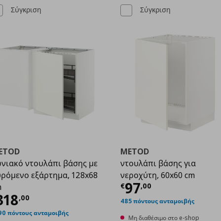
Σύγκριση
Σύγκριση
ETOD
METOD
νιακό ντουλάπι βάσης με
ντουλάπι βάσης για
ρόμενο εξάρτημα, 128x68
νεροχύτη, 60x60 cm
,00
Τρέχουσα τιμ
97
€
,
00
m
ρέχουσα τιμή
€ 318,00
318
,
00
485 πόντους ανταμοιβής
90 πόντους ανταμοιβής
Μη διαθέσιμο στο e-shop