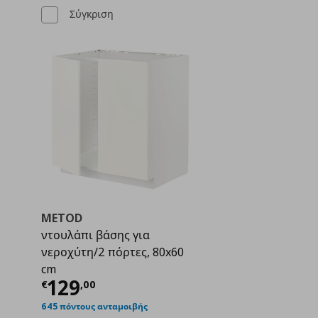
Σύγκριση
METOD
ντουλάπι βάσης για
νεροχύτη/2 πόρτες, 80x60
ή
€ 97,00
cm
Τρέχουσα τιμή
€ 129,00
129
€
,
00
645 πόντους ανταμοιβής