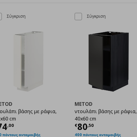
Σύγκριση
Σύγκριση
ETOD
METOD
ουλάπι βάσης με ράφια,
ντουλάπι βάσης με ράφια,
x60 cm
40x60 cm
,50
ρέχουσα τιμή
€ 74,00
Τρέχουσα τιμ
74
80
,
00
€
,
50
0 πόντους ανταμοιβής
400 πόντους ανταμοιβής