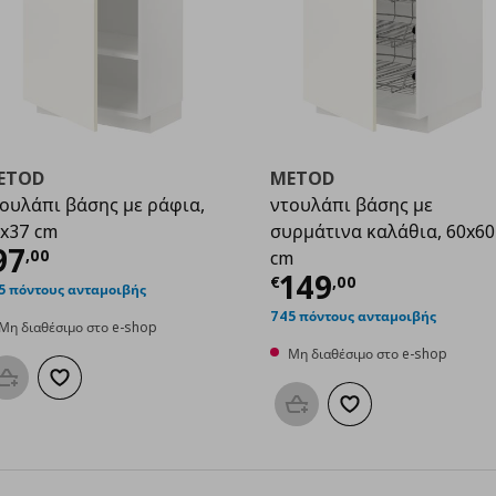
ETOD
METOD
ουλάπι βάσης με ράφια,
ντουλάπι βάσης με
x37 cm
συρμάτινα καλάθια, 60x60
00
ρέχουσα τιμή
€ 97,00
97
,
00
cm
Τρέχουσα τιμ
149
€
,
00
5 πόντους ανταμοιβής
745 πόντους ανταμοιβής
Μη διαθέσιμο στο e-shop
Μη διαθέσιμο στο e-shop
Προσθήκη στο καλάθι
Προσθήκη στα αγαπημένα
Προσθήκη στο καλάθι
Προσθήκη στα αγαπη