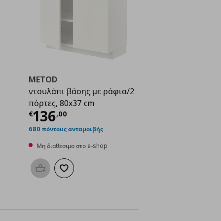
METOD
ντουλάπι βάσης με ράφια/2
πόρτες, 80x37 cm
Τρέχουσα τιμή
€ 136,00
136
€
,
00
ή
€ 149,00
680 πόντους ανταμοιβής
Μη διαθέσιμο στο e-shop
Προσθήκη στο καλάθι
Προσθήκη στα αγαπημένα
μένα