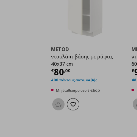
METOD
M
ντουλάπι βάσης με ράφια,
ντ
40x37 cm
60
Τρέχουσα τιμή
€ 80,
Τ
80
€
,
00
€
400 πόντους ανταμοιβής
48
Μη διαθέσιμο στο e-shop
Προσθήκη στο καλάθι
Προσθήκη στα αγαπημένα