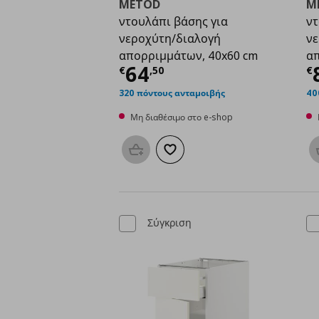
METOD
M
ντουλάπι βάσης για
ντ
νεροχύτη/διαλογή
νε
απορριμμάτων, 40x60 cm
απ
Τρέχουσα τιμή
€ 64,
Τ
64
€
,
50
€
320 πόντους ανταμοιβής
40
Μη διαθέσιμο στο e-shop
Προσθήκη στο καλάθι
Προσθήκη στα αγαπημένα
Σύγκριση