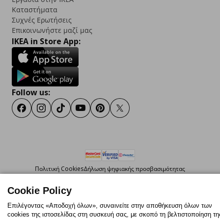
Καταστήματα
Συχνές Ερωτήσεις
Επικοινωνήστε μαζί μας
IKEA in Store App:
Follow us:
Facebook
Instagram
TikTok
Youtube
Pinterest
Twitter
Πολιτική Cookies
Δήλωση ψηφιακής προσβασιμότητας
Ρυθμίσεις cookies
Όροι Χρήσης
Cookie Policy
Γενική Πολιτική Προσωπικών Δεδομένων
Πολιτική Προσωπικών Δεδομένων για ΙΚΕΑ.gr
Επιλέγοντας «Αποδοχή όλων», συναινείτε στην αποθήκευση όλων των
Κώδικας Καταναλωτικής Δεοντολογίας
cookies της ιστοσελίδας στη συσκευή σας, με σκοπό τη βελτιστοποίηση τη