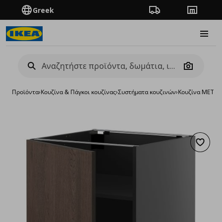
Greek
Πορεία παραγγελίας
Καταστή
Burge
Camera
Προϊόντα
›
Κουζίνα & Πάγκοι κουζίνας
›
Συστήματα κουζινών
›
Κουζίνα METO
Προσθή