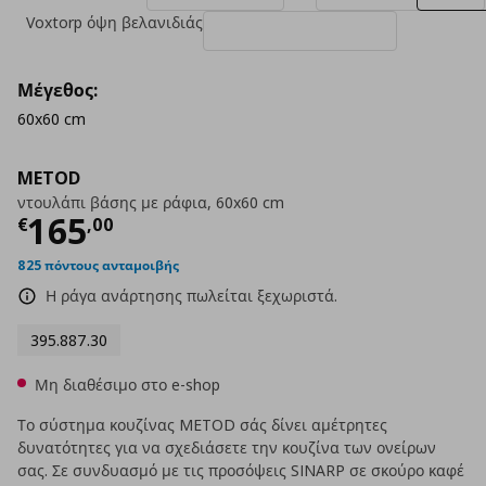
Voxtorp όψη βελανιδιάς
Μέγεθος:
60x60 cm
METOD
ντουλάπι βάσης με ράφια, 60x60 cm
Τρέχουσα τιμή
€ 165,00
165
€
,
00
825 πόντους ανταμοιβής
Η ράγα ανάρτησης πωλείται ξεχωριστά.
395.887.30
Μη διαθέσιμο στο e-shop
Το σύστημα κουζίνας METOD σάς δίνει αμέτρητες
δυνατότητες για να σχεδιάσετε την κουζίνα των ονείρων
σας. Σε συνδυασμό με τις προσόψεις SINARP σε σκούρο καφέ