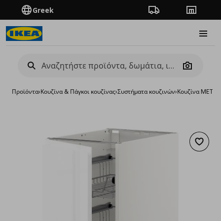
Greek
Πορεία παραγγελίας
Καταστή
Burge
Camera
Προϊόντα
›
Κουζίνα & Πάγκοι κουζίνας
›
Συστήματα κουζινών
›
Κουζίνα METO
Προσθή