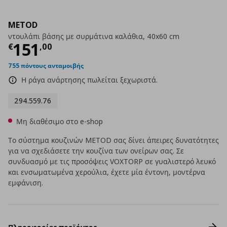
METOD
ντουλάπι βάσης με συρμάτινα καλάθια, 40x60 cm
Τρέχουσα τιμή
€ 151,00
151
€
,
00
755 πόντους ανταμοιβής
Η ράγα ανάρτησης πωλείται ξεχωριστά.
294.559.76
Μη διαθέσιμο στο e-shop
Το σύστημα κουζινών METOD σας δίνει άπειρες δυνατότητες
για να σχεδιάσετε την κουζίνα των ονείρων σας. Σε
συνδυασμό με τις προσόψεις VOXTORP σε γυαλιστερό λευκό
και ενσωματωμένα χερούλια, έχετε μία έντονη, μοντέρνα
εμφάνιση.