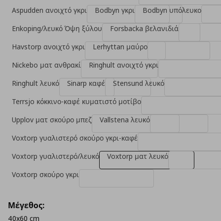
Aspudden ανοιχτό γκρι
Bodbyn γκρι
Bodbyn υπόλευκο
Enkoping/λευκό Όψη ξύλου
Forsbacka βελανιδιά
Havstorp ανοιχτό γκρι
Lerhyttan μαύρο
Nickebo ματ ανθρακί
Ringhult ανοιχτό γκρι
Ringhult λευκό
Sinarp καφέ
Stensund λευκό
Terrsjo κόκκινο-καφέ κυματιστό μοτίβο
Upplov ματ σκούρο μπεζ
Vallstena λευκό
Voxtorp γυαλιστερό σκούρο γκρι-καφέ
Voxtorp γυαλιστερό/λευκό
Voxtorp ματ λευκό
Voxtorp σκούρο γκρι
Μέγεθος:
40x60 cm