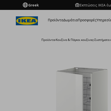
Greek
Εκπτώσεις IKEA έω
Προϊόντα
Δωμάτια
Προσφορές
Υπηρεσί
Προϊόντα
›
Κουζίνα & Πάγκοι κουζίνας
›
Συστήματα 