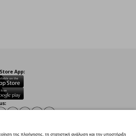
 Store App:
us:
ook
Instagram
TikTok
Youtube
Pinterest
Twitter
οίηση της πλοήγησης, τη στατιστική ανάλυση και την υποστήριξη