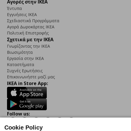
Αγορές στην IKEA
Έντυπα
Εγγυήσεις IKEA
Σχεδιαστικά Προγράμματα
Αγορά Δωρoκάρτας IKEA
Πολιτική Επιστροφής
Σχετικά με την IKEA
Γνωρίζοντας την IKEA
Βιωσιμότητα
Εργασία στην IKEA
Καταστήματα
Συχνές Ερωτήσεις
Επικοινωνήστε μαζί μας
IKEA in Store App:
Follow us:
Facebook
Instagram
TikTok
Youtube
Pinterest
Twitter
Cookie Policy