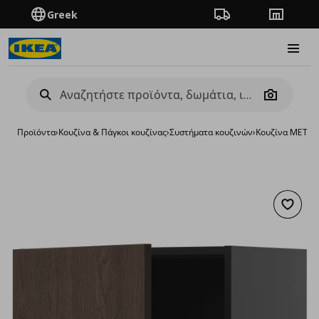
Greek
Πορεία παραγγελίας
Καταστή
Burge
Camera
Προϊόντα
›
Κουζίνα & Πάγκοι κουζίνας
›
Συστήματα κουζινών
›
Κουζίνα METO
Προσθή