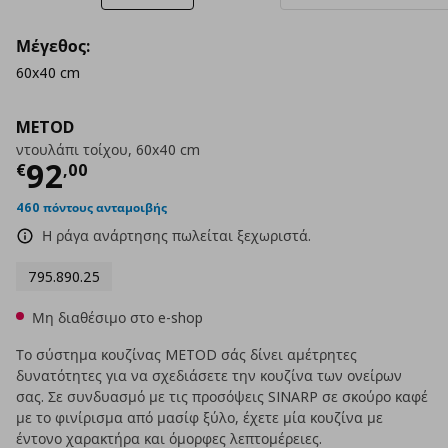
Μέγεθος:
60x40 cm
METOD
ντουλάπι τοίχου, 60x40 cm
Τρέχουσα τιμή
€ 92,00
92
€
,
00
460 πόντους ανταμοιβής
Η ράγα ανάρτησης πωλείται ξεχωριστά.
795.890.25
Μη διαθέσιμο στο e-shop
Το σύστημα κουζίνας METOD σάς δίνει αμέτρητες
δυνατότητες για να σχεδιάσετε την κουζίνα των ονείρων
σας. Σε συνδυασμό με τις προσόψεις SINARP σε σκούρο καφέ
με το φινίρισμα από μασίφ ξύλο, έχετε μία κουζίνα με
έντονο χαρακτήρα και όμορφες λεπτομέρειες.