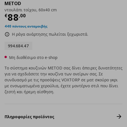
METOD
ντουλάπι τοίχου, 60x40 cm
Τρέχουσα τιμή
€ 88,00
88
€
,
00
440 πόντους ανταμοιβής
Η ράγα ανάρτησης πωλείται ξεχωριστά.
994.684.47
Μη διαθέσιμο στο e-shop
Το σύστημα κουζινών METOD σας δίνει άπειρες δυνατότητες
για να σχεδιάσετε την κουζίνα των ονείρων σας. Σε
συνδυασμό με τις προσόψεις VOXTORP σε ματ σκούρο γκρι
με ενσωματωμένα χερούλια, έχετε μοντέρνο στιλ που δίνει
ζεστή και ήρεμη αίσθηση.
Πληροφορίες προϊόντος