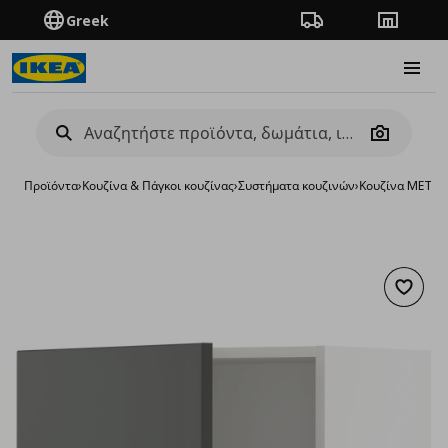
Greek
Πορεία παραγγελίας
Καταστή
Burge
Camera
Προϊόντα
›
Κουζίνα & Πάγκοι κουζίνας
›
Συστήματα κουζινών
›
Κουζίνα METO
Προσθή