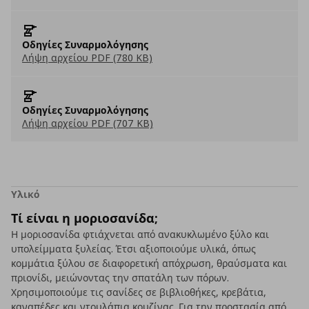
Οδηγίες Συναρμολόγησης
Λήψη αρχείου PDF (780 KB)
Οδηγίες Συναρμολόγησης
Λήψη αρχείου PDF (707 KB)
Υλικό
Τί είναι η μοριοσανίδα;
Η μοριοσανίδα φτιάχνεται από ανακυκλωμένο ξύλο και
υπολείμματα ξυλείας. Έτσι αξιοποιούμε υλικά, όπως
κομμάτια ξύλου σε διαφορετική απόχρωση, θραύσματα και
πριονίδι, μειώνοντας την σπατάλη των πόρων.
Χρησιμοποιούμε τις σανίδες σε βιβλιοθήκες, κρεβάτια,
καναπέδες και ντουλάπια κουζίνας. Για την προστασία από