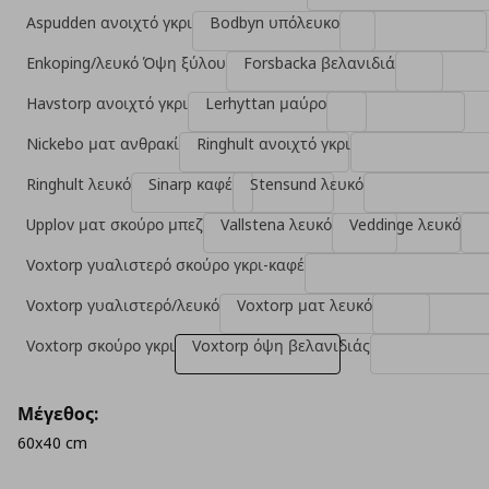
Aspudden ανοιχτό γκρι
Bodbyn υπόλευκο
Enkoping/λευκό Όψη ξύλου
Forsbacka βελανιδιά
Havstorp ανοιχτό γκρι
Lerhyttan μαύρο
Nickebo ματ ανθρακί
Ringhult ανοιχτό γκρι
Ringhult λευκό
Sinarp καφέ
Stensund λευκό
Upplov ματ σκούρο μπεζ
Vallstena λευκό
Veddinge λευκό
Voxtorp γυαλιστερό σκούρο γκρι-καφέ
Voxtorp γυαλιστερό/λευκό
Voxtorp ματ λευκό
Voxtorp σκούρο γκρι
Voxtorp όψη βελανιδιάς
Μέγεθος:
60x40 cm