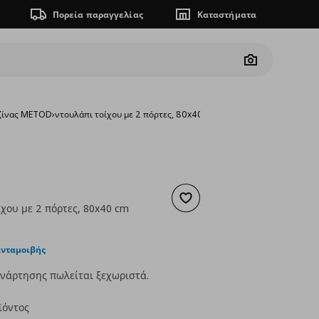
Πορεία παραγγελίας
Καταστήματα
Camera
υζίνας METOD
›
ντουλάπι τοίχου με 2 πόρτες, 80x40 cm
Προσθήκη στα αγαπημένα
ίχου με 2 πόρτες, 80x40 cm
ουσα τιμή
€ 89,00
ανταμοιβής
νάρτησης πωλείται ξεχωριστά.
ϊόντος