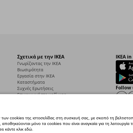
Σχετικά με την IKEA
IKEA in
Γνωρίζοντας την IKEA
Βιωσιμότητα
Εργασία στην IKEA
Καταστήματα
Follow 
Συχνές Ερωτήσεις
Επικοινωνήστε μαζί μας
Faceb
ων cookies της ιστοσελίδας στη συσκευή σας, με σκοπό τη βελτιστοπ
ποθηκεύονται μόνο τα cookies που είναι αναγκαία για τη λειτουργία της
ς προσβασιμότητας
Ρυθμίσεις cookies
Όροι Χρήσης
Γενική Πολιτική Προσωπικώ
s κάντε κλικ εδώ.