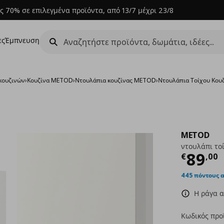
ς 70% σε επιλεγμένα προϊόντα, από 13/7 μέχρι 23/8
ες
Έμπνευση
κουζινών
›
Κουζίνα METOD
›
Ντουλάπια κουζίνας METOD
›
Ντουλάπια Τοίχου Κο
METOD
ντουλάπι το
Τρέχ
89
€
,
00
445 πόντους 
Η ράγα α
Κωδικός προ