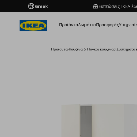
Greek
Εκπτώσεις IKEA έω
Προϊόντα
Δωμάτια
Προσφορές
Υπηρεσί
Προϊόντα
›
Κουζίνα & Πάγκοι κουζίνας
›
Συστήματα 