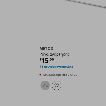
METOD
Ράγα ανάρτησης
Τρέχουσα τιμή
€ 15,
15
€
,
00
75 πόντους ανταμοιβής
Μη διαθέσιμο στο e-shop
Προσθήκη στο καλάθι
Προσθήκη στα αγαπημένα