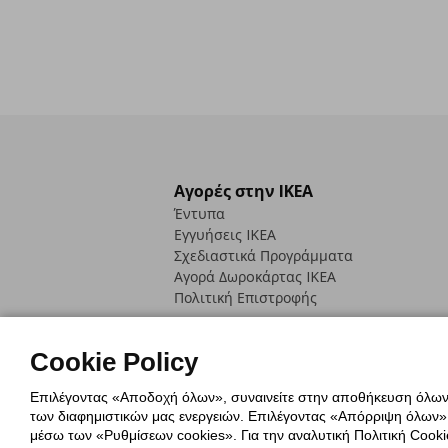
Αγορές στην IKEA
Έντυπα
Εγγυήσεις IKEA
Σχεδιαστικά Προγράμματα
Αγορά Δωρoκάρτας IKEA
Πολιτική Επιστροφής
Cookie Policy
Επιλέγοντας «Αποδοχή όλων», συναινείτε στην αποθήκευση όλων τ
των διαφημιστικών μας ενεργειών. Επιλέγοντας «Απόρριψη όλων», α
Πολιτική Cookies
Δήλωση ψηφιακή
μέσω των «Ρυθμίσεων cookies». Για την αναλυτική Πολιτική Cookie