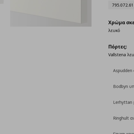
795.072.61
Χρώμα σκε
λευκό
Πόρτες:
Vallstena λε
Aspudden 
Bodbyn υ
Lerhyttan
Ringhult α
Sinarp καφ