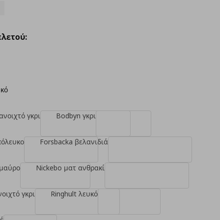
λετού:
υκό
ανοιχτό γκρι
Bodbyn γκρι
πόλευκο
Forsbacka βελανιδιά
 μαύρο
Nickebo ματ ανθρακί
νοιχτό γκρι
Ringhult λευκό
έ