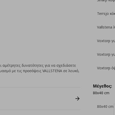
Terrsjo κ
Vallstena 
Voxtorp γ
Voxtorp γ
 αμέτρητες δυνατότητες για να σχεδιάσετε
Voxtorp ό
δυασμό με τις προσόψεις VALLSTENA σε λευκό,
Μέγεθος:
80x40 cm
80x40 cm