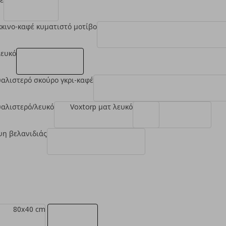
όκκινο-καφέ κυματιστό μοτίβο
λευκό
υαλιστερό σκούρο γκρι-καφέ
υαλιστερό/λευκό
Voxtorp ματ λευκό
ψη βελανιδιάς
80x40 cm