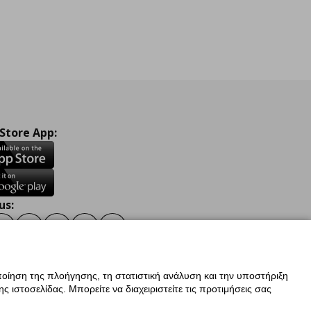
 Store App:
us:
ook
Instagram
TikTok
Youtube
Pinterest
Twitter
οίηση της πλοήγησης, τη στατιστική ανάλυση και την υποστήριξη
 ιστοσελίδας. Μπορείτε να διαχειριστείτε τις προτιμήσεις σας
ν Δεδομένων