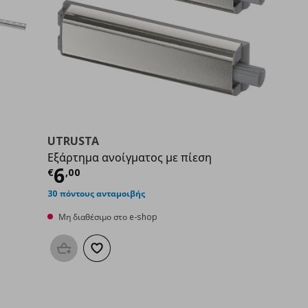
UTRUSTA
Εξάρτημα ανοίγματος με πίεση
00
Τρέχουσα τιμή
€ 6,00
6
€
,
00
30 πόντους ανταμοιβής
Μη διαθέσιμο στο e-shop
Προσθήκη στο καλάθι
Προσθήκη στα αγαπημένα