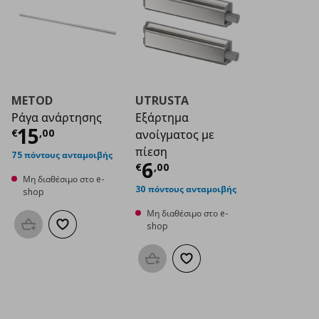
METOD
UTRUSTA
Ράγα ανάρτησης
Εξάρτημα
Τρέχουσα τιμή
€ 15,00
15
€
,
00
ανοίγματος με
πίεση
75 πόντους ανταμοιβής
Τρέχουσα τιμή
€ 6
6
€
,
00
Μη διαθέσιμο στο e-
30 πόντους ανταμοιβής
shop
Μη διαθέσιμο στο e-
shop
Προσθήκη στο καλάθι
Προσθήκη στα αγαπημένα
Προσθήκη στο καλάθι
Προσθήκη στα αγαπημένα