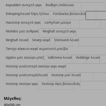
Aspudden ανοιχτό γκρι
Bodbyn υπόλευκο
Enkoping/λευκό Όψη ξύλου
Forsbacka βελανιδιά
Havstorp ανοιχτό γκρι
Lerhyttan μαύρο
Nickebo ματ ανθρακί
Ringhult ανοιχτό γκρι
Ringhult λευκό
Sinarp καφέ
Stensund λευκό
Terrsjo κόκκινο-καφέ κυματιστό μοτίβο
Upplov ματ σκούρο μπεζ
Vallstena λευκό
Veddinge λευκό
Voxtorp γυαλιστερό σκούρο γκρι-καφέ
Voxtorp γυαλιστερό/λευκό
Voxtorp ματ λευκό
Voxtorp σκούρο γκρι
Voxtorp όψη βελανιδιάς
Μέγεθος:
40x100 cm