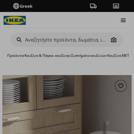
Greek
Πορεία παραγγελίας
Καταστή
Burge
Camera
Προϊόντα
›
Κουζίνα & Πάγκοι κουζίνας
›
Συστήματα κουζινών
›
Κουζίνα METO
Προσθή