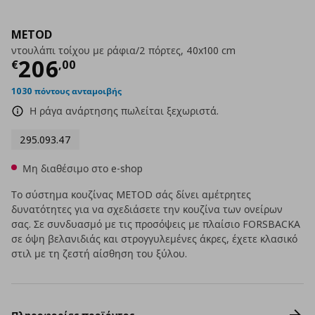
METOD
ντουλάπι τοίχου με ράφια/2 πόρτες, 40x100 cm
Τρέχουσα τιμή
€ 206,00
206
€
,
00
1030 πόντους ανταμοιβής
Η ράγα ανάρτησης πωλείται ξεχωριστά.
295.093.47
Μη διαθέσιμο στο e-shop
Το σύστημα κουζίνας METOD σάς δίνει αμέτρητες
δυνατότητες για να σχεδιάσετε την κουζίνα των ονείρων
σας. Σε συνδυασμό με τις προσόψεις με πλαίσιο FORSBACKA
σε όψη βελανιδιάς και στρογγυλεμένες άκρες, έχετε κλασικό
στιλ με τη ζεστή αίσθηση του ξύλου.