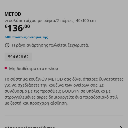
METOD
ντουλάπι τοίχου με ράφια/2 πόρτες, 40x100 cm
Τρέχουσα τιμή
€ 136,00
136
€
,
00
680 πόντους ανταμοιβής
Η ράγα ανάρτησης πωλείται ξεχωριστά.
594.628.62
Μη διαθέσιμο στο e-shop
Το σύστημα κουζινών METOD σας δίνει άπειρες δυνατότητες
για να σχεδιάσετε την κουζίνα των ονείρων σας. Σε
συνδυασμό με τις προσόψεις BODBYN σε υπόλευκο με
στρογγυλεμένες άκρες δημιουργείτε ένα παραδοσιακό στιλ
με ζεστή και πρόσχαρη αίσθηση.