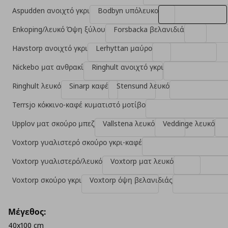
Aspudden ανοιχτό γκρι
Bodbyn υπόλευκο
Enkoping/λευκό Όψη ξύλου
Forsbacka βελανιδιά
Havstorp ανοιχτό γκρι
Lerhyttan μαύρο
Nickebo ματ ανθρακί
Ringhult ανοιχτό γκρι
Ringhult λευκό
Sinarp καφέ
Stensund λευκό
Terrsjo κόκκινο-καφέ κυματιστό μοτίβο
Upplov ματ σκούρο μπεζ
Vallstena λευκό
Veddinge λευκό
Voxtorp γυαλιστερό σκούρο γκρι-καφέ
Voxtorp γυαλιστερό/λευκό
Voxtorp ματ λευκό
Voxtorp σκούρο γκρι
Voxtorp όψη βελανιδιάς
Μέγεθος:
40x100 cm