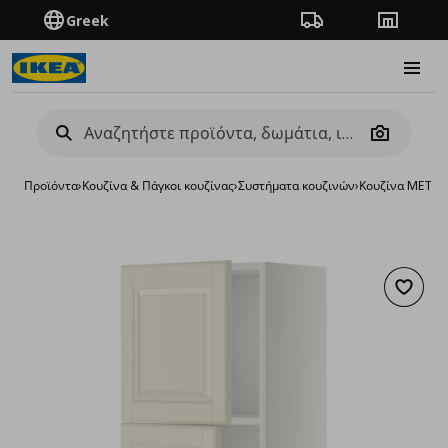
Greek
Πορεία παραγγελίας
Καταστή
Burge
Camera
Προϊόντα
›
Κουζίνα & Πάγκοι κουζίνας
›
Συστήματα κουζινών
›
Κουζίνα METO
Προσθή