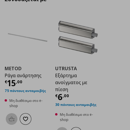
METOD
UTRUSTA
Ράγα ανάρτησης
Εξάρτημα
Τρέχουσα τιμή
€ 15,00
15
€
,
00
ανοίγματος με
πίεση
75 πόντους ανταμοιβής
Τρέχουσα τιμή
€ 6
6
€
,
00
Μη διαθέσιμο στο e-
30 πόντους ανταμοιβής
shop
Μη διαθέσιμο στο e-
shop
Προσθήκη στο καλάθι
Προσθήκη στα αγαπημένα