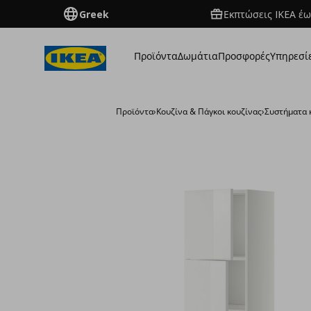
Greek
Εκπτώσεις IKEA έω
Προϊόντα
Δωμάτια
Προσφορές
Υπηρεσί
Προϊόντα
›
Κουζίνα & Πάγκοι κουζίνας
›
Συστήματα 