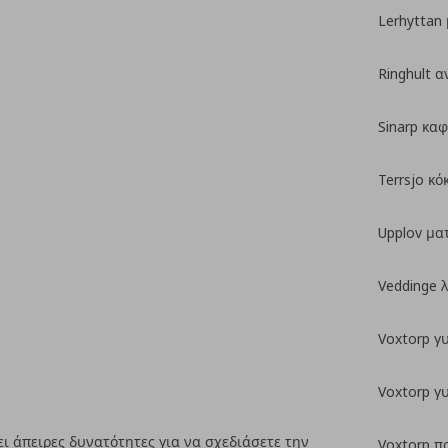
Lerhyttan
Ringhult α
Sinarp καφ
Terrsjo κ
Upplov μα
Veddinge 
Voxtorp γ
Voxtorp γ
 άπειρες δυνατότητες για να σχεδιάσετε την
Voxtorp π