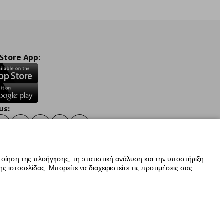
 Store App:
us:
ook
Instagram
TikTok
Youtube
Pinterest
Twitter
οίηση της πλοήγησης, τη στατιστική ανάλυση και την υποστήριξη
 ιστοσελίδας. Μπορείτε να διαχειριστείτε τις προτιμήσεις σας
ν Δεδομένων