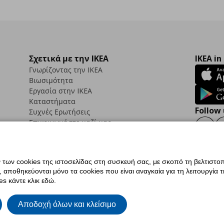
Σχετικά με την IKEA
IKEA in
Γνωρίζοντας την IKEA
Βιωσιμότητα
Εργασία στην IKEA
Καταστήματα
Follow 
Συχνές Ερωτήσεις
Επικοινωνήστε μαζί μας
Faceb
ων cookies της ιστοσελίδας στη συσκευή σας, με σκοπό τη βελτιστοπ
ποθηκεύονται μόνο τα cookies που είναι αναγκαία για τη λειτουργία της
ς προσβασιμότητας
Ρυθμίσεις cookies
Όροι Χρήσης
Γενική Πολιτική Προσωπικώ
s κάντε κλικ εδώ.
ια ΙΚΕΑ.gr
Κώδικας Καταναλωτικής Δεοντολογίας
Αποδοχή όλων και κλείσιμο