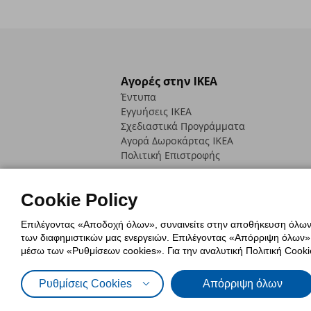
Αγορές στην IKEA
Έντυπα
Εγγυήσεις IKEA
Σχεδιαστικά Προγράμματα
Αγορά Δωρoκάρτας IKEA
Πολιτική Επιστροφής
Cookie Policy
Επιλέγοντας «Αποδοχή όλων», συναινείτε στην αποθήκευση όλων τ
των διαφημιστικών μας ενεργειών. Επιλέγοντας «Απόρριψη όλων», α
Πολιτική Cookies
Δήλωση ψηφιακή
μέσω των «Ρυθμίσεων cookies». Για την αναλυτική Πολιτική Cookie
Πολιτική Προσωπικών Δεδομένων γ
Ρυθμίσεις Cookies
Απόρριψη όλων
© Inter-IKEA Systems B.V. 1999 - 2025