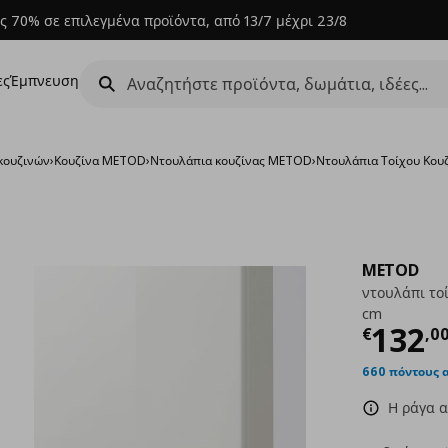
ς 70% σε επιλεγμένα προϊόντα, από 13/7 μέχρι 23/8
ες
Έμπνευση
κουζινών
›
Κουζίνα METOD
›
Ντουλάπια κουζίνας METOD
›
Ντουλάπια Τοίχου Κο
METOD
ντουλάπι τοί
cm
Τρέχ
132
€
,
0
660 πόντους 
Η ράγα α