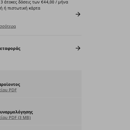
3 άτοκες δόσεις των €44,00 / μήνα
ή ή πιστωτική κάρτα
σσότερα
Μεταφοράς
προϊοντος
είου PDF
Συναρμολόγησης
ίου PDF (3 MB)