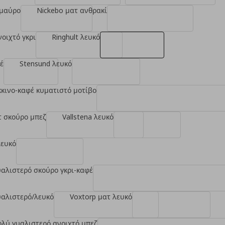
 μαύρο
Nickebo ματ ανθρακί
νοιχτό γκρι
Ringhult λευκό
έ
Stensund λευκό
όκκινο-καφέ κυματιστό μοτίβο
τ σκούρο μπεζ
Vallstena λευκό
λευκό
υαλιστερό σκούρο γκρι-καφέ
υαλιστερό/λευκό
Voxtorp ματ λευκό
ολύ γυαλιστερό ανοιχτό μπεζ