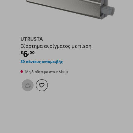
UTRUSTA
Εξάρτημα ανοίγματος με πίεση
00
Τρέχουσα τιμή
€ 6,00
6
€
,
00
30 πόντους ανταμοιβής
Μη διαθέσιμο στο e-shop
Προσθήκη στο καλάθι
Προσθήκη στα αγαπημένα