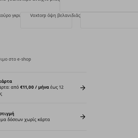
κούρο γκρι
Voxtorp όψη βελανιδιάς
ιμο στο e-shop
κάρτα
άρτα: από
€11,00 / μήνα
έως 12
ς
στιγμή
μα δόσεων χωρίς κάρτα