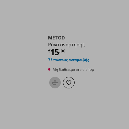
METOD
Ράγα ανάρτησης
Τρέχουσα τιμή
€ 15,
15
€
,
00
75 πόντους ανταμοιβής
Μη διαθέσιμο στο e-shop
Προσθήκη στο καλάθι
Προσθήκη στα αγαπημένα