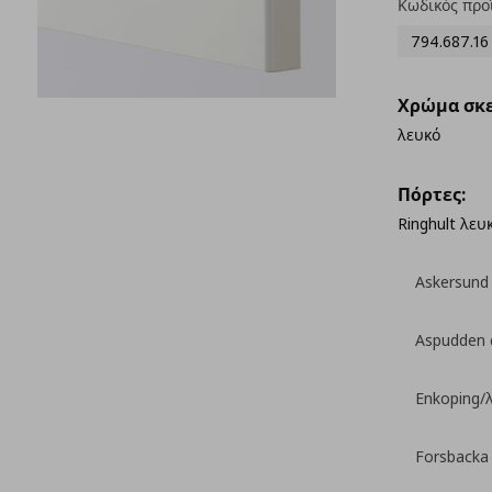
Κωδικός προ
794.687.16
Χρώμα σκε
λευκό
Πόρτες:
Ringhult λευ
Askersund
Aspudden 
Enkoping/
Forsbacka