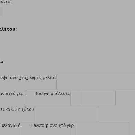
ϊόντος
λετού:
κό
 όψη ανοιχτόχρωμης μελιάς
ανοιχτό γκρι
Bodbyn υπόλευκο
λευκό Όψη ξύλου
 βελανιδιά
Havstorp ανοιχτό γκρι